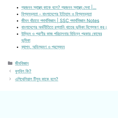
প্রজনন স্বাস্থ্য কাকে বলে? প্রজনন স্বাস্থ্য সেবা |…
বিশ্বসভ্যতা - বাংলাদেশের ইতিহাস ও বিশ্বসভ্যতা
জীবন বাঁচাতে পদার্থবিজ্ঞান | SSC পদার্থবিজ্ঞান Notes
বাংলাদেশের অর্থনীতিতে রপ্তানি খাতের ভূমিকা বিশ্লেষণ কর।
উদ্ভিদ ও প্রাণীর কাজ পরিচালনায় বিভিন্ন প্রকার কোষের
ভূমিকা
ব্যাপন, অভিস্রবণ ও প্রস্বেদন
Categories
জীববিজ্ঞান
বুলবিল কি?
এপিথেলিয়াল টিস্যু কাকে বলে?