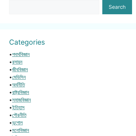
Search
Categories
•
পদার্থবিজ্ঞান
•
রসায়ন
•
জীববিজ্ঞান
•
মেডিসিন
•
অর্থনীতি
•
রাষ্ট্রবিজ্ঞান
•
সমাজবিজ্ঞান
•
ইতিহাস
•
পৌরনীতি
•
ভূগোল
•
মনোবিজ্ঞান