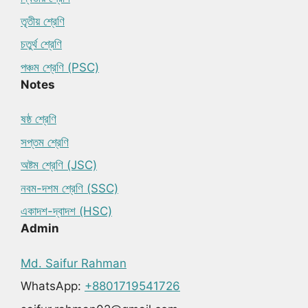
তৃতীয় শ্রেণি
চতুর্থ শ্রেণি
পঞ্চম শ্রেণি (PSC)
Notes
ষষ্ঠ শ্রেণি
সপ্তম শ্রেণি
অষ্টম শ্রেণি (JSC)
নবম-দশম শ্রেণি (SSC)
একাদশ-দ্বাদশ (HSC)
Admin
Md. Saifur Rahman
WhatsApp:
+8801719541726