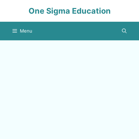
Skip
One Sigma Education
to
content
Menu