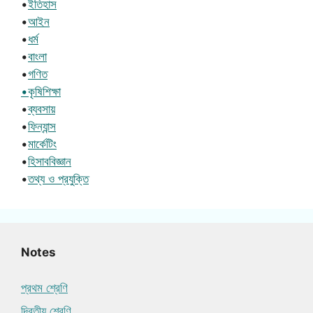
•
ইতিহাস
•
আইন
•
ধর্ম
•
বাংলা
•
গণিত
•কৃষিশিক্ষা
•
ব্যবসায়
•
ফিন্যান্স
•
মার্কেটিং
•
হিসাববিজ্ঞান
•
তথ্য ও প্রযুক্তি
Notes
প্রথম শ্রেণি
দ্বিতীয় শ্রেণি