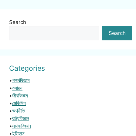
Search
Search
Categories
•
পদার্থবিজ্ঞান
•
রসায়ন
•
জীববিজ্ঞান
•
মেডিসিন
•
অর্থনীতি
•
রাষ্ট্রবিজ্ঞান
•
সমাজবিজ্ঞান
•
ইতিহাস