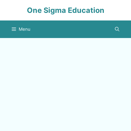
Skip
One Sigma Education
to
content
Menu