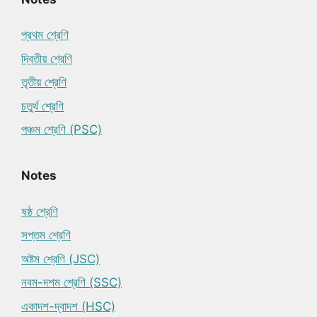
প্রথম শ্রেণি
দ্বিতীয় শ্রেণি
তৃতীয় শ্রেণি
চতুর্থ শ্রেণি
পঞ্চম শ্রেণি (PSC)
Notes
ষষ্ঠ শ্রেণি
সপ্তম শ্রেণি
অষ্টম শ্রেণি (JSC)
নবম-দশম শ্রেণি (SSC)
একাদশ-দ্বাদশ (HSC)