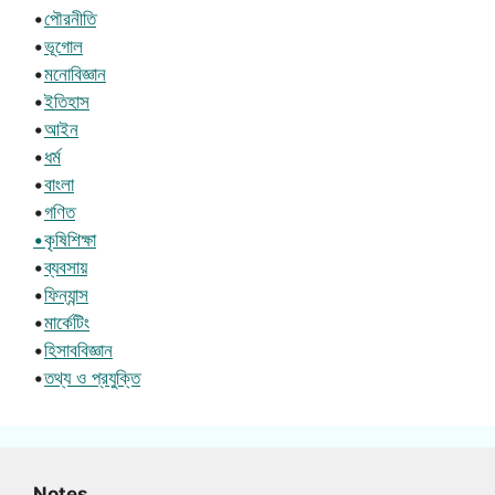
•
পৌরনীতি
•
ভূগোল
•
মনোবিজ্ঞান
•
ইতিহাস
•
আইন
•
ধর্ম
•
বাংলা
•
গণিত
•কৃষিশিক্ষা
•
ব্যবসায়
•
ফিন্যান্স
•
মার্কেটিং
•
হিসাববিজ্ঞান
•
তথ্য ও প্রযুক্তি
Notes