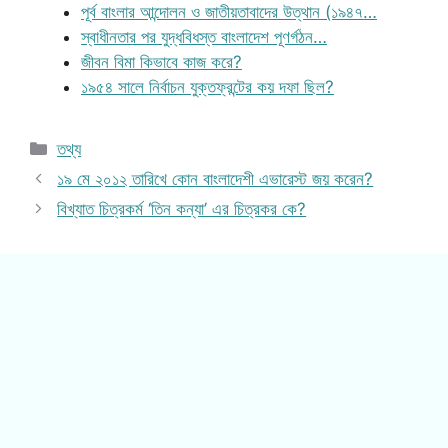
পূর্ব বাংলার আন্দোলন ও জাতীয়তাবাদের উত্থান (১৯৪৭…
স্বাধীনতার পর যুদ্ধবিধস্ত বাংলাদেশ পূণর্গঠন…
জীবন বিমা কিভাবে কাজ করে?
১৯৫৪ সালে নির্বাচন যুক্তফ্রন্টের কয় দফা ছিল?
Categories
তথ্য
১৯ মে ২০১২ তারিখে কোন বাংলাদেশী এভারেস্ট জয় করেন?
বিখ্যাত চিত্রকর্ম ‘তিন কন্যা’ এর চিত্রকর কে?