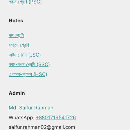
পঞ্চম শ্রেণি (PSC)
Notes
ষষ্ঠ শ্রেণি
সপ্তম শ্রেণি
অষ্টম শ্রেণি (JSC)
নবম-দশম শ্রেণি (SSC)
একাদশ-দ্বাদশ (HSC)
Admin
Md. Saifur Rahman
WhatsApp:
+8801719541726
saifur.rahman02@gmail.com