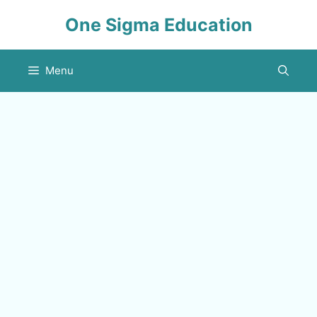
Skip
One Sigma Education
to
content
Menu