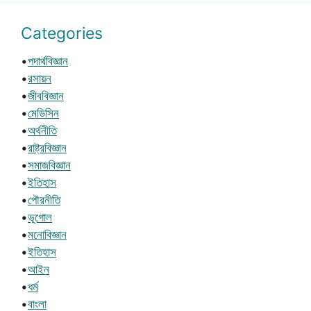
Categories
•
পদার্থবিজ্ঞান
•
রসায়ন
•
জীববিজ্ঞান
•
মেডিসিন
•
অর্থনীতি
•
রাষ্ট্রবিজ্ঞান
•
সমাজবিজ্ঞান
•
ইতিহাস
•
পৌরনীতি
•
ভূগোল
•
মনোবিজ্ঞান
•
ইতিহাস
•
আইন
•
ধর্ম
•
বাংলা