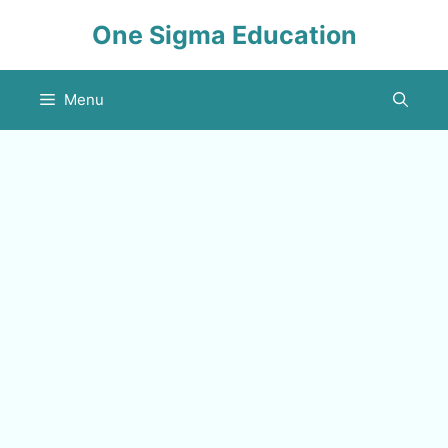
Skip
One Sigma Education
to
content
Menu