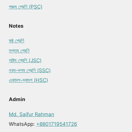
পঞ্চম শ্রেণি (PSC)
Notes
ষষ্ঠ শ্রেণি
সপ্তম শ্রেণি
অষ্টম শ্রেণি (JSC)
নবম-দশম শ্রেণি (SSC)
একাদশ-দ্বাদশ (HSC)
Admin
Md. Saifur Rahman
WhatsApp:
+8801719541726