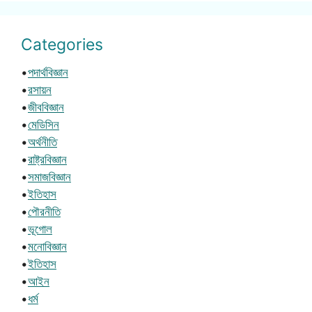
Categories
•
পদার্থবিজ্ঞান
•
রসায়ন
•
জীববিজ্ঞান
•
মেডিসিন
•
অর্থনীতি
•
রাষ্ট্রবিজ্ঞান
•
সমাজবিজ্ঞান
•
ইতিহাস
•
পৌরনীতি
•
ভূগোল
•
মনোবিজ্ঞান
•
ইতিহাস
•
আইন
•
ধর্ম