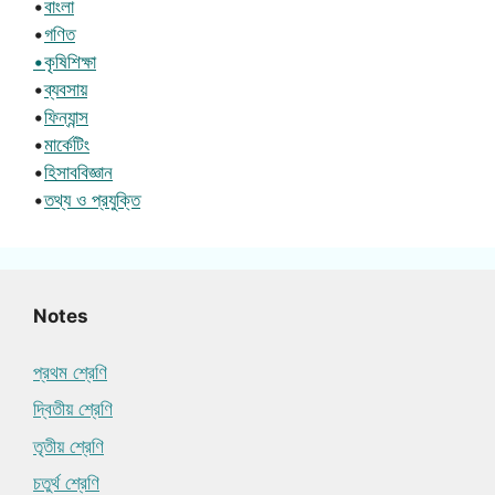
•
বাংলা
•
গণিত
•কৃষিশিক্ষা
•
ব্যবসায়
•
ফিন্যান্স
•
মার্কেটিং
•
হিসাববিজ্ঞান
•
তথ্য ও প্রযুক্তি
Notes
প্রথম শ্রেণি
দ্বিতীয় শ্রেণি
তৃতীয় শ্রেণি
চতুর্থ শ্রেণি