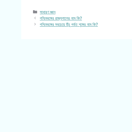
Categories
সাধারণ জ্ঞান
পশ্চিমবঙ্গের রাজ্যপালের নাম কি?
পশ্চিমবঙ্গের সবচেয়ে উঁচু পর্বত শৃঙ্গের নাম কি?