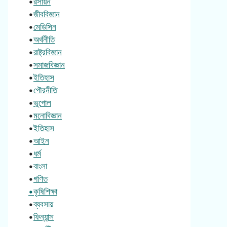
•
রসায়ন
•
জীববিজ্ঞান
•
মেডিসিন
•
অর্থনীতি
•
রাষ্ট্রবিজ্ঞান
•
সমাজবিজ্ঞান
•
ইতিহাস
•
পৌরনীতি
•
ভূগোল
•
মনোবিজ্ঞান
•
ইতিহাস
•
আইন
•
ধর্ম
•
বাংলা
•
গণিত
•কৃষিশিক্ষা
•
ব্যবসায়
•
ফিন্যান্স