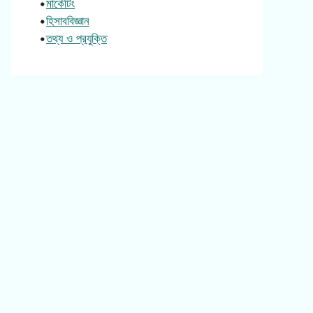
•
মার্কেটিং
•
হিসাববিজ্ঞান
•
তথ্য ও প্রযুক্তি