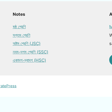
Notes
ষষ্ঠ শ্রেণি
M
সপ্তম শ্রেণি
W
অষ্টম শ্রেণি (JSC)
s
নবম-দশম শ্রেণি (SSC)
একাদশ-দ্বাদশ (HSC)
ratePress