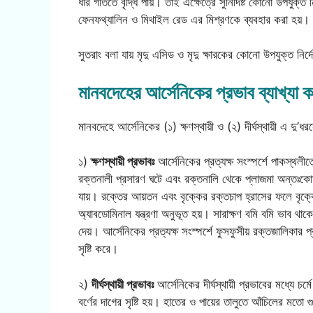
ধীর গতিতে বৃদ্ধি পায়। তাই এক্ষেত্রে সুনির্দিষ্ট কোনো উপযুক্ত
ফেনফথ্যালিন ও মিথাইল রেড এর মিশ্রণকে ব্যবহার করা হয়।
সুতরাং বলা যায় মৃদু এসিড ও মৃদু ক্ষারকের কোনো উপযুক্ত নির
মানবদেহের আর্সেনিকের প্রভাব ব্যাখ্যা
মানবদেহে আর্সেনিকের (১) ক্ষণস্থায়ী ও (২) দীর্ঘস্থায়ী এ দু’ধ
১)
ক্ষণস্থায়ী প্রভাবঃ
আর্সেনিকের প্রত্যক্ষ সংস্পর্শে পাকস্থলীতে 
রক্তনালী প্রসারণ ঘটে এবং রক্তনালি থেকে প্লাজমা অন্তঃকোষ
যায়। রক্তের আয়তন এবং বৃক্কের রক্তচাপ হ্রাসের ফলে বৃক্ক
অ্যাবডোমিনাল যন্ত্রণা অনুভূত হয়। সারাক্ষণ বমি বমি ভাব থা
দেয়। আর্সেনিকের প্রত্যক্ষ সংস্পর্শে ফুসফুসীয় রক্তজালিকার 
সৃষ্টি করে।
২)
দীর্ঘস্থায়ী প্রভাবঃ
আর্সেনিকের দীর্ঘস্থায়ী প্রভাবের মধ্যে চর
বর্ণের দাগের সৃষ্টি হয়। হাতের ও পায়ের তালুতে আঁচিলের মতো 