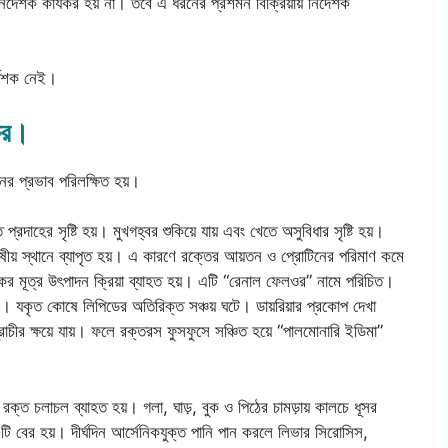
 নির্দেশক কার্যকর হয় না। তবে এ ধরনের প্রশমন বিক্রিয়ায় নির্দেশক
্দেশক নেই।
 কর।
রনের প্রভাব পরিলক্ষিত হয়।
প্রদাহের সৃষ্টি হয়। মুখগহ্বর শুকিয়ে যায় এবং খেতে অসুবিধার সৃষ্টি হয়।
ীয় স্থানে ব্যাপৃত হয়। এ কারণে রক্তের আয়তন ও প্রোটিনের পরিমাণ কমে
ের মূত্র উৎপাদন ক্রিয়া ব্যাহত হয়। এটি “রেনাল ফেলওর” নামে পরিচিত।
কে। যকৃত কোষে লিপিডের অতিরিক্ত সঞ্চয় ঘটে। ডায়রিয়ার প্রকোপ দেখা
প্রাচীর ক্ষয়ে যায়। ফলে রক্তরস ফুসফুসে সঞ্চিত হয়ে “পালমোনারি ইডিমা”
্মে রক্ত চলাচল ব্যাহত হয়। গলা, ঘাড়, বুক ও পিঠের চামড়ায় কালচে ধূসর
গুটি বের হয়। দীর্ঘদিন আর্সেনিকযুক্ত পানি পান করলে লিভার সিরোসিস,