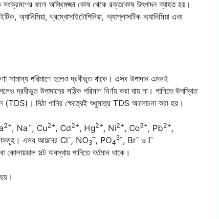
্সেনিক সংক্রমণের ফলে অস্থিমজ্জা কোষ থেকে রক্তকোষ উৎপাদন ব্যাহত হয়।
ইটিক, অ্যানিমিয়া, থ্রম্বোসাইটোপিনিয়া, অ্যাপ্লাসটিক অ্যানিমিয়া এবং
ম কণা সামান্য পরিমাণে হলেও দ্রবীভূত থাকে। এসব উপাদান এমনই
 গেলেও দ্রবীভূত উপাদানের সঠিক পরিমাণ নির্ণয় করা যায় না। পানিতে উপস্থিত
পাদান (TDS)। মিঠা পানির ক্ষেত্রেই শুধুমাত্র TDS আলোচনা করা হয়।
2+
+
2+
2+
2+
2+
3+
2+
Ca
, Na
, Cu
, Cd
, Hg
, Ni
, Co
, Pb
,
–
–
3-
–
–
ত লবণসমূহ। এসব আয়নের Cl
, NO
, PO
, Br
ও I
3
4
েড বা কোলায়ডাল সল্ট অবস্থায় পানিতে বর্তমান থাকে।
 হয়।