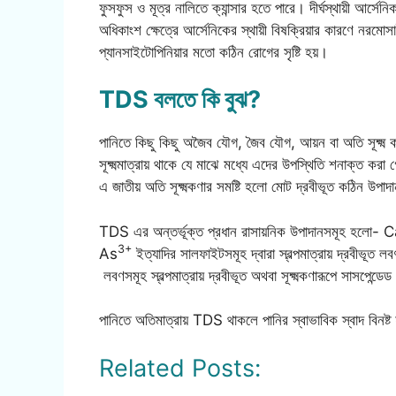
ফুসফুস ও মূত্র নালিতে ক্যান্সার হতে পারে। দীর্ঘস্থায়ী আর
অধিকাংশ ক্ষেত্রে আর্সেনিকের স্থায়ী বিষক্রিয়ার কারণে নরমোসা
প্যানসাইটোপিনিয়ার মতো কঠিন রোগের সৃষ্টি হয়।
TDS বলতে কি বুঝ?
পানিতে কিছু কিছু অজৈব যৌগ, জৈব যৌগ, আয়ন বা অতি সূক্ষ্
সূক্ষ্মমাত্রায় থাকে যে মাঝে মধ্যে এদের উপস্থিতি শনাক্ত করা
এ জাতীয় অতি সূক্ষ্মকণার সমষ্টি হলো মোট দ্রবীভূত কঠিন উ
TDS এর অন্তর্ভূক্ত প্রধান রাসায়নিক উপাদানসমূহ হলো- 
3+
As
ইত্যাদির সালফাইটসমূহ দ্বারা স্বল্পমাত্রায় দ্রবীভূ
লবণসমূহ স্বল্পমাত্রায় দ্রবীভূত অথবা সূক্ষ্মকণারূপে সাসপেন্ড
পানিতে অতিমাত্রায় TDS থাকলে পানির স্বাভাবিক স্বাদ বিনষ্ট
Related Posts: