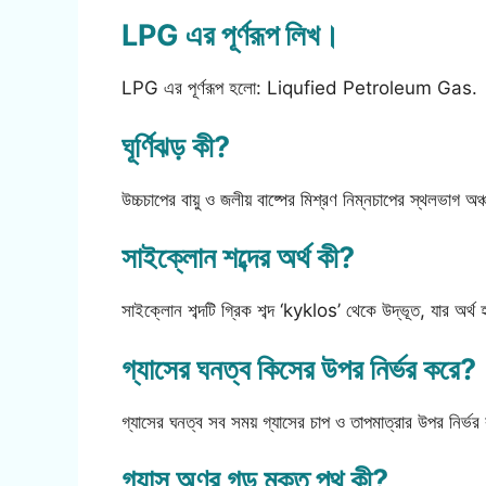
LPG এর পূর্ণরূপ লিখ।
LPG এর পূর্ণরূপ হলো: Liqufied Petroleum Gas.
ঘূর্ণিঝড় কী?
উচ্চচাপের বায়ু ও জলীয় বাষ্পের মিশ্রণ নিম্নচাপের স্থলভাগ অঞ্
সাইক্লোন শব্দের অর্থ কী?
সাইক্লোন শব্দটি গ্রিক শব্দ ‘kyklos’ থেকে উদ্ভূত, যার অ
গ্যাসের ঘনত্ব কিসের উপর নির্ভর করে?
গ্যাসের ঘনত্ব সব সময় গ্যাসের চাপ ও তাপমাত্রার উপর নির্ভ
গ্যাস অণুর গড় মুক্ত পথ কী?