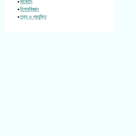
•
মার্কেটিং
•
হিসাববিজ্ঞান
•
তথ্য ও প্রযুক্তি