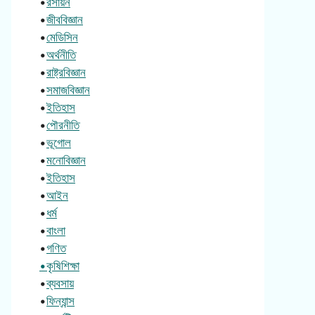
•
রসায়ন
•
জীববিজ্ঞান
•
মেডিসিন
•
অর্থনীতি
•
রাষ্ট্রবিজ্ঞান
•
সমাজবিজ্ঞান
•
ইতিহাস
•
পৌরনীতি
•
ভূগোল
•
মনোবিজ্ঞান
•
ইতিহাস
•
আইন
•
ধর্ম
•
বাংলা
•
গণিত
•কৃষিশিক্ষা
•
ব্যবসায়
•
ফিন্যান্স