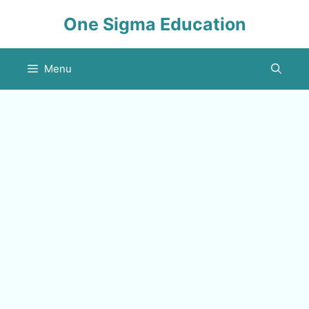
Skip
One Sigma Education
to
content
Menu