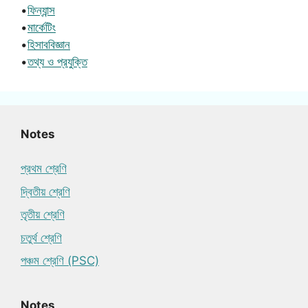
•
ফিন্যান্স
•
মার্কেটিং
•
হিসাববিজ্ঞান
•
তথ্য ও প্রযুক্তি
Notes
প্রথম শ্রেণি
দ্বিতীয় শ্রেণি
তৃতীয় শ্রেণি
চতুর্থ শ্রেণি
পঞ্চম শ্রেণি (PSC)
Notes