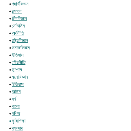
•
পদার্থবিজ্ঞান
•
রসায়ন
•
জীববিজ্ঞান
•
মেডিসিন
•
অর্থনীতি
•
রাষ্ট্রবিজ্ঞান
•
সমাজবিজ্ঞান
•
ইতিহাস
•
পৌরনীতি
•
ভূগোল
•
মনোবিজ্ঞান
•
ইতিহাস
•
আইন
•
ধর্ম
•
বাংলা
•
গণিত
•কৃষিশিক্ষা
•
ব্যবসায়