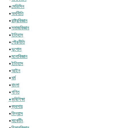
•
মেডিসিন
•
অর্থনীতি
•
রাষ্ট্রবিজ্ঞান
•
সমাজবিজ্ঞান
•
ইতিহাস
•
পৌরনীতি
•
ভূগোল
•
মনোবিজ্ঞান
•
ইতিহাস
•
আইন
•
ধর্ম
•
বাংলা
•
গণিত
•কৃষিশিক্ষা
•
ব্যবসায়
•
ফিন্যান্স
•
মার্কেটিং
•
হিসাববিজ্ঞান