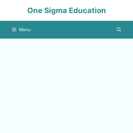
Skip
One Sigma Education
to
content
Menu