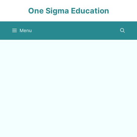
Skip
One Sigma Education
to
content
Menu