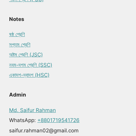
Notes
ষষ্ঠ শ্রেণি
সপ্তম শ্রেণি
অষ্টম শ্রেণি (JSC)
নবম-দশম শ্রেণি (SSC)
একাদশ-দ্বাদশ (HSC)
Admin
Md. Saifur Rahman
WhatsApp:
+8801719541726
saifur.rahman02@gmail.com