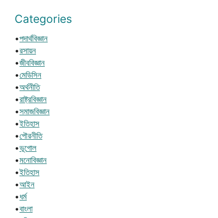
Categories
•
পদার্থবিজ্ঞান
•
রসায়ন
•
জীববিজ্ঞান
•
মেডিসিন
•
অর্থনীতি
•
রাষ্ট্রবিজ্ঞান
•
সমাজবিজ্ঞান
•
ইতিহাস
•
পৌরনীতি
•
ভূগোল
•
মনোবিজ্ঞান
•
ইতিহাস
•
আইন
•
ধর্ম
•
বাংলা