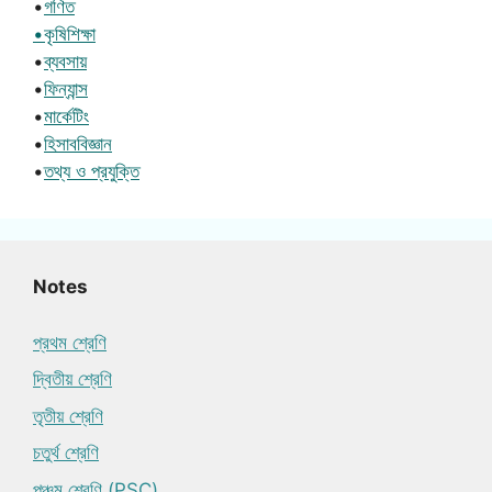
•
গণিত
•কৃষিশিক্ষা
•
ব্যবসায়
•
ফিন্যান্স
•
মার্কেটিং
•
হিসাববিজ্ঞান
•
তথ্য ও প্রযুক্তি
Notes
প্রথম শ্রেণি
দ্বিতীয় শ্রেণি
তৃতীয় শ্রেণি
চতুর্থ শ্রেণি
পঞ্চম শ্রেণি (PSC)