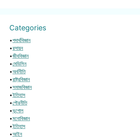
Categories
•
পদার্থবিজ্ঞান
•
রসায়ন
•
জীববিজ্ঞান
•
মেডিসিন
•
অর্থনীতি
•
রাষ্ট্রবিজ্ঞান
•
সমাজবিজ্ঞান
•
ইতিহাস
•
পৌরনীতি
•
ভূগোল
•
মনোবিজ্ঞান
•
ইতিহাস
•
আইন