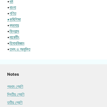
•
ধর্ম
•
বাংলা
•
গণিত
•কৃষিশিক্ষা
•
ব্যবসায়
•
ফিন্যান্স
•
মার্কেটিং
•
হিসাববিজ্ঞান
•
তথ্য ও প্রযুক্তি
Notes
প্রথম শ্রেণি
দ্বিতীয় শ্রেণি
তৃতীয় শ্রেণি