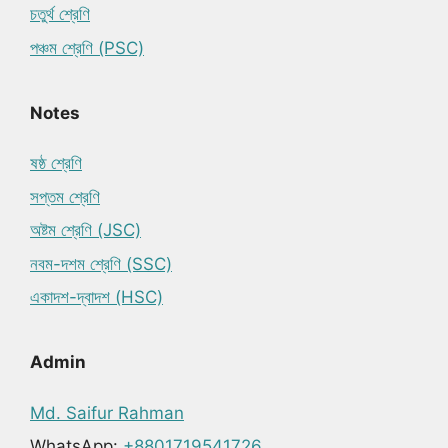
চতুর্থ শ্রেণি
পঞ্চম শ্রেণি (PSC)
Notes
ষষ্ঠ শ্রেণি
সপ্তম শ্রেণি
অষ্টম শ্রেণি (JSC)
নবম-দশম শ্রেণি (SSC)
একাদশ-দ্বাদশ (HSC)
Admin
Md. Saifur Rahman
WhatsApp:
+8801719541726