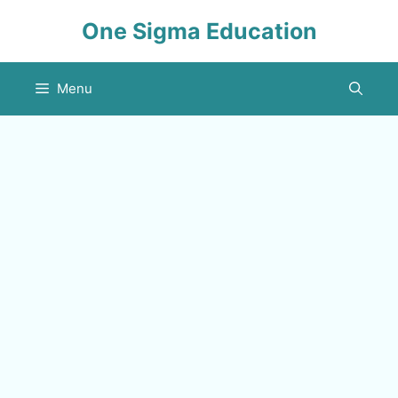
Skip
One Sigma Education
to
content
Menu