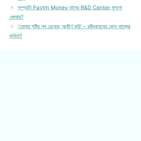
সম্প্রতি Paytm Money তাদের R&D Center খুললো
কোথায়?
‘তোমার সৃষ্টির পথ রেখেছে আকীর্ণ করি’ – রবীন্দ্রনাথের কোন কাব্যের
কবিতা?