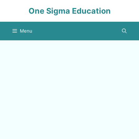
Skip
One Sigma Education
to
content
Menu