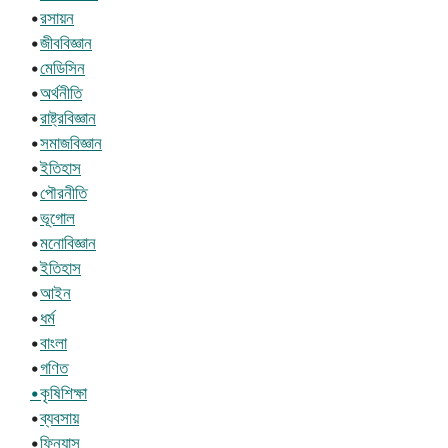
•
রসায়ন
•
জীববিজ্ঞান
•
মেডিসিন
•
অর্থনীতি
•
রাষ্ট্রবিজ্ঞান
•
সমাজবিজ্ঞান
•
ইতিহাস
•
পৌরনীতি
•
ভূগোল
•
মনোবিজ্ঞান
•
ইতিহাস
•
আইন
•
ধর্ম
•
বাংলা
•
গণিত
•কৃষিশিক্ষা
•
ব্যবসায়
•
ফিন্যান্স