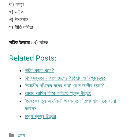
ক) কাব্য
খ) নাটক
গ) উপন্যাস
ঘ) গীতি কবিতা
সঠিক উত্তর :
খ) নাটক
Related Posts:
নাটক কাকে বলে?
বিশ্বসভ্যতা - বাংলাদেশের ইতিহাস ও বিশ্বসভ্যতা
'উদাসীন পথিকের মনের কথা' কোন জাতীয় রচনা?
আবার আসিব ফিরে কবিতার প্রশ্ন উত্তর
'তাজকেরাতুল আওলিয়া' অবলম্বনে 'তাপসমালা' কে রচনা
করেন?
মানুষ প্রশ্ন উত্তর
Categories
তথ্য