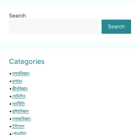
Search
Search
Categories
•
পদার্থবিজ্ঞান
•
রসায়ন
•
জীববিজ্ঞান
•
মেডিসিন
•
অর্থনীতি
•
রাষ্ট্রবিজ্ঞান
•
সমাজবিজ্ঞান
•
ইতিহাস
•
পৌরনীতি