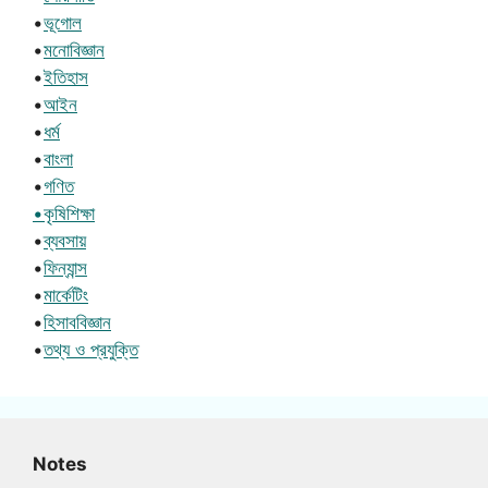
•
ভূগোল
•
মনোবিজ্ঞান
•
ইতিহাস
•
আইন
•
ধর্ম
•
বাংলা
•
গণিত
•কৃষিশিক্ষা
•
ব্যবসায়
•
ফিন্যান্স
•
মার্কেটিং
•
হিসাববিজ্ঞান
•
তথ্য ও প্রযুক্তি
Notes