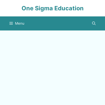
Skip
One Sigma Education
to
content
Menu