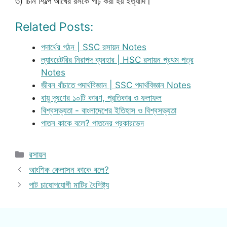
৩) চিনি শিল্পে আখের রসকে গাঢ় করা হয় ইত্যাদি।
Related Posts:
পদার্থের গঠন | SSC রসায়ন Notes
ল্যাবরেটরির নিরাপদ ব্যবহার | HSC রসায়ন প্রথম পত্র
Notes
জীবন বাঁচাতে পদার্থবিজ্ঞান | SSC পদার্থবিজ্ঞান Notes
বায়ু দূষণের ১০টি কারণ, প্রতিকার ও ফলাফল
বিশ্বসভ্যতা - বাংলাদেশের ইতিহাস ও বিশ্বসভ্যতা
পাতন কাকে বলে? পাতনের প্রকারভেদ
Categories
রসায়ন
আংশিক কেলাসন কাকে বলে?
পাট চাষোপযোগী মাটির বৈশিষ্ট্য