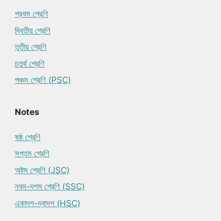
প্রথম শ্রেণি
দ্বিতীয় শ্রেণি
তৃতীয় শ্রেণি
চতুর্থ শ্রেণি
পঞ্চম শ্রেণি (PSC)
Notes
ষষ্ঠ শ্রেণি
সপ্তম শ্রেণি
অষ্টম শ্রেণি (JSC)
নবম-দশম শ্রেণি (SSC)
একাদশ-দ্বাদশ (HSC)