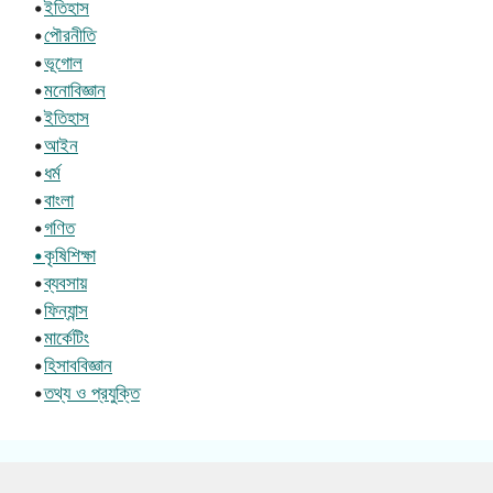
•
ইতিহাস
•
পৌরনীতি
•
ভূগোল
•
মনোবিজ্ঞান
•
ইতিহাস
•
আইন
•
ধর্ম
•
বাংলা
•
গণিত
•কৃষিশিক্ষা
•
ব্যবসায়
•
ফিন্যান্স
•
মার্কেটিং
•
হিসাববিজ্ঞান
•
তথ্য ও প্রযুক্তি