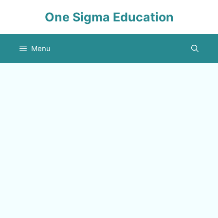
Skip
One Sigma Education
to
content
Menu