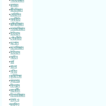
•
পদার্থবিজ্ঞান
•
রসায়ন
•
জীববিজ্ঞান
•
মেডিসিন
•
অর্থনীতি
•
রাষ্ট্রবিজ্ঞান
•
সমাজবিজ্ঞান
•
ইতিহাস
•
পৌরনীতি
•
ভূগোল
•
মনোবিজ্ঞান
•
ইতিহাস
•
আইন
•
ধর্ম
•
বাংলা
•
গণিত
•কৃষিশিক্ষা
•
ব্যবসায়
•
ফিন্যান্স
•
মার্কেটিং
•
হিসাববিজ্ঞান
•
তথ্য ও
প্রযুক্তি