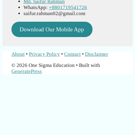
Md. Saifur Rahman
WhatsApp:
+8801719541726
saifur.rahman02@gmail.com
Download Our Mobile App
About
•
Privacy Policy
•
Contact
•
Disclaimer
© 2026 One Sigma Education
• Built with
GeneratePress