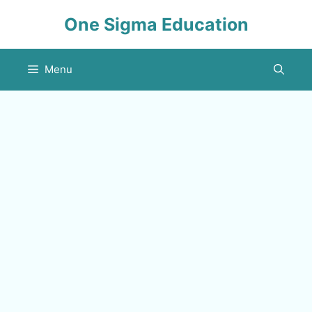
Skip
One Sigma Education
to
content
Menu