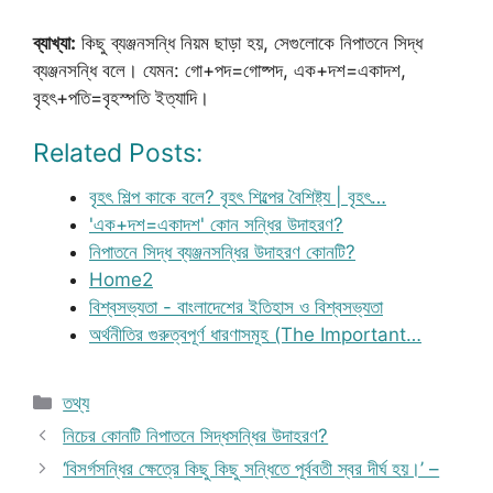
ব্যাখ্যা:
কিছু ব্যঞ্জনসন্ধি নিয়ম ছাড়া হয়, সেগুলোকে নিপাতনে সিদ্ধ
ব্যঞ্জনসন্ধি বলে। যেমন: গো+পদ=গোষ্পদ, এক+দশ=একাদশ,
বৃহৎ+পতি=বৃহস্পতি ইত্যাদি।
Related Posts:
বৃহৎ শিল্প কাকে বলে? বৃহৎ শিল্পের বৈশিষ্ট্য | বৃহৎ…
'এক+দশ=একাদশ' কোন সন্ধির উদাহরণ?
নিপাতনে সিদ্ধ ব্যঞ্জনসন্ধির উদাহরণ কোনটি?
Home2
বিশ্বসভ্যতা - বাংলাদেশের ইতিহাস ও বিশ্বসভ্যতা
অর্থনীতির গুরুত্বপূর্ণ ধারণাসমূহ (The Important…
Categories
তথ্য
নিচের কোনটি নিপাতনে সিদ্ধসন্ধির উদাহরণ?
‘বিসর্গসন্ধির ক্ষেত্রে কিছু কিছু সন্ধিতে পূর্ববতী স্বর দীর্ঘ হয়।’ –