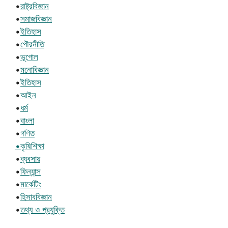
•
রাষ্ট্রবিজ্ঞান
•
সমাজবিজ্ঞান
•
ইতিহাস
•
পৌরনীতি
•
ভূগোল
•
মনোবিজ্ঞান
•
ইতিহাস
•
আইন
•
ধর্ম
•
বাংলা
•
গণিত
•কৃষিশিক্ষা
•
ব্যবসায়
•
ফিন্যান্স
•
মার্কেটিং
•
হিসাববিজ্ঞান
•
তথ্য ও প্রযুক্তি