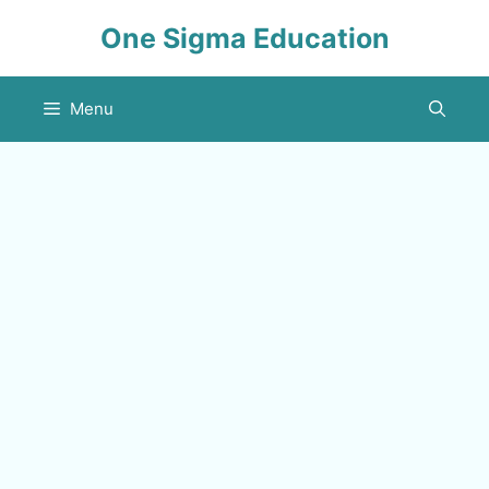
Skip
One Sigma Education
to
content
Menu