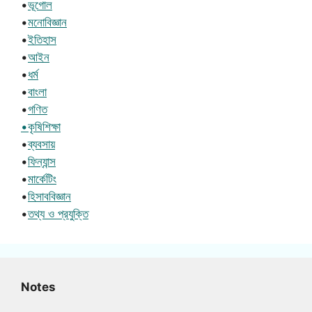
•
ভূগোল
•
মনোবিজ্ঞান
•
ইতিহাস
•
আইন
•
ধর্ম
•
বাংলা
•
গণিত
•কৃষিশিক্ষা
•
ব্যবসায়
•
ফিন্যান্স
•
মার্কেটিং
•
হিসাববিজ্ঞান
•
তথ্য ও প্রযুক্তি
Notes