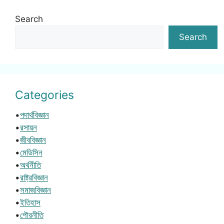
Search
Search
Categories
•
পদার্থবিজ্ঞান
•
রসায়ন
•
জীববিজ্ঞান
•
মেডিসিন
•
অর্থনীতি
•
রাষ্ট্রবিজ্ঞান
•
সমাজবিজ্ঞান
•
ইতিহাস
•
পৌরনীতি