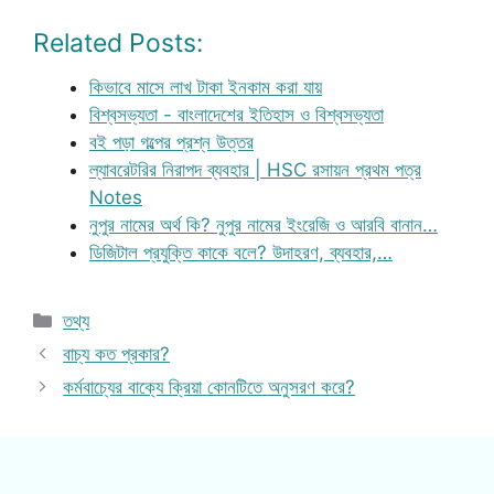
Related Posts:
কিভাবে মাসে লাখ টাকা ইনকাম করা যায়
বিশ্বসভ্যতা - বাংলাদেশের ইতিহাস ও বিশ্বসভ্যতা
বই পড়া গল্পের প্রশ্ন উত্তর
ল্যাবরেটরির নিরাপদ ব্যবহার | HSC রসায়ন প্রথম পত্র
Notes
নুপুর নামের অর্থ কি? নুপুর নামের ইংরেজি ও আরবি বানান…
ডিজিটাল প্রযুক্তি কাকে বলে? উদাহরণ, ব্যবহার,…
Categories
তথ্য
বাচ্য কত প্রকার?
কর্মবাচ্যের বাক্যে ক্রিয়া কোনটিতে অনুসরণ করে?