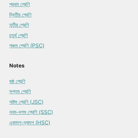
প্রথম শ্রেণি
দ্বিতীয় শ্রেণি
তৃতীয় শ্রেণি
চতুর্থ শ্রেণি
পঞ্চম শ্রেণি (PSC)
Notes
ষষ্ঠ শ্রেণি
সপ্তম শ্রেণি
অষ্টম শ্রেণি (JSC)
নবম-দশম শ্রেণি (SSC)
একাদশ-দ্বাদশ (HSC)