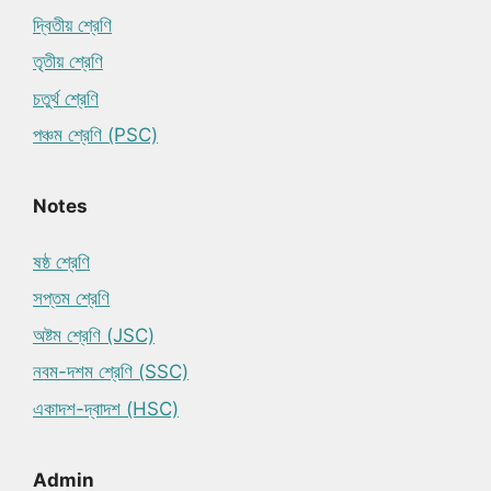
দ্বিতীয় শ্রেণি
তৃতীয় শ্রেণি
চতুর্থ শ্রেণি
পঞ্চম শ্রেণি (PSC)
Notes
ষষ্ঠ শ্রেণি
সপ্তম শ্রেণি
অষ্টম শ্রেণি (JSC)
নবম-দশম শ্রেণি (SSC)
একাদশ-দ্বাদশ (HSC)
Admin