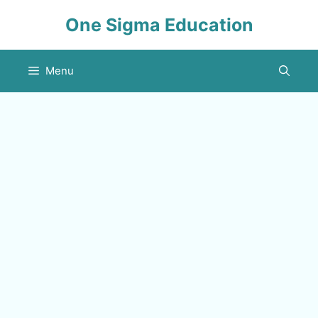
Skip
One Sigma Education
to
content
Menu