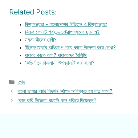
Related Posts:
বিশ্বসভ্যতা - বাংলাদেশের ইতিহাস ও বিশ্বসভ্যতা
নিচের কোনটি শহৎচন্দ চট্রোপাধ্যায়ের ছদ্মনাম?
মনসা কীসের দেবী?
'ছিন্নপত্রে'র অধিকাংশ পত্র কাকে উদ্দেশ্য করে লেখা?
যাযাবর কাকে বলে? যাযাবরদের বৈশিষ্ট্য
'কড়ি দিয়ে কিনলাম' উপন্যাসটি কার রচনা?
Categories
তথ্য
বাংলা ভাষার আদি নিদর্শন চর্যাপদ আবিষ্কৃত হয় কত সালে?
কোন কবি নিজেকে বাঙালি বলে পরিচয় দিয়েছেন?