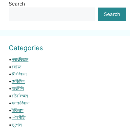
Search
Search
Categories
•
পদার্থবিজ্ঞান
•
রসায়ন
•
জীববিজ্ঞান
•
মেডিসিন
•
অর্থনীতি
•
রাষ্ট্রবিজ্ঞান
•
সমাজবিজ্ঞান
•
ইতিহাস
•
পৌরনীতি
•
ভূগোল