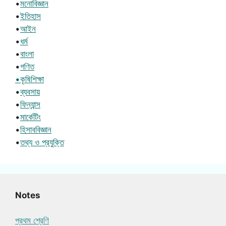
•
মনোবিজ্ঞান
•
ইতিহাস
•
আইন
•
ধর্ম
•
বাংলা
•
গণিত
•কৃষিশিক্ষা
•
ব্যবসায়
•
ফিন্যান্স
•
মার্কেটিং
•
হিসাববিজ্ঞান
•
তথ্য ও প্রযুক্তি
Notes
প্রথম শ্রেণি