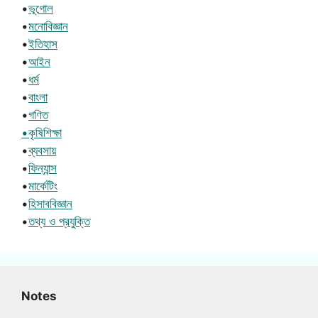
•
ভূগোল
•
মনোবিজ্ঞান
•
ইতিহাস
•
আইন
•
ধর্ম
•
বাংলা
•
গণিত
•কৃষিশিক্ষা
•
ব্যবসায়
•
ফিন্যান্স
•
মার্কেটিং
•
হিসাববিজ্ঞান
•
তথ্য ও প্রযুক্তি
Notes