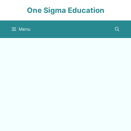
Skip
One Sigma Education
to
content
Menu