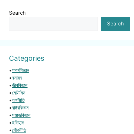
Search
Search
Categories
•
পদার্থবিজ্ঞান
•
রসায়ন
•
জীববিজ্ঞান
•
মেডিসিন
•
অর্থনীতি
•
রাষ্ট্রবিজ্ঞান
•
সমাজবিজ্ঞান
•
ইতিহাস
•
পৌরনীতি