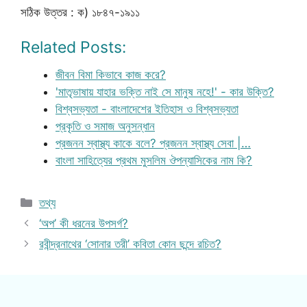
সঠিক উত্তর : ক) ১৮৪৭-১৯১১
Related Posts:
জীবন বিমা কিভাবে কাজ করে?
'মাতৃভাষায় যাহার ভক্তি নাই সে মানুষ নহে!' - কার উক্তি?
বিশ্বসভ্যতা - বাংলাদেশের ইতিহাস ও বিশ্বসভ্যতা
প্রকৃতি ও সমাজ অনুসন্ধান
প্রজনন স্বাস্থ্য কাকে বলে? প্রজনন স্বাস্থ্য সেবা |…
বাংলা সাহিত্যের প্রথম মুসলিম ঔপন্যাসিকের নাম কি?
Categories
তথ্য
‘অপ’ কী ধরনের উপসর্গ?
রবীন্দ্রনাথের ‘সোনার তরী’ কবিতা কোন ছন্দে রচিত?