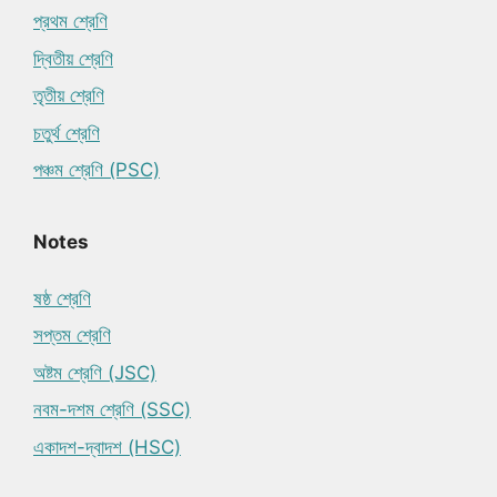
প্রথম শ্রেণি
দ্বিতীয় শ্রেণি
তৃতীয় শ্রেণি
চতুর্থ শ্রেণি
পঞ্চম শ্রেণি (PSC)
Notes
ষষ্ঠ শ্রেণি
সপ্তম শ্রেণি
অষ্টম শ্রেণি (JSC)
নবম-দশম শ্রেণি (SSC)
একাদশ-দ্বাদশ (HSC)