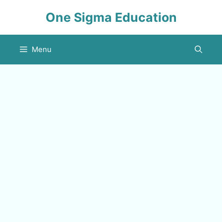
Skip
One Sigma Education
to
content
Menu