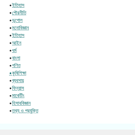
•
ইতিহাস
•
পৌরনীতি
•
ভূগোল
•
মনোবিজ্ঞান
•
ইতিহাস
•
আইন
•
ধর্ম
•
বাংলা
•
গণিত
•কৃষিশিক্ষা
•
ব্যবসায়
•
ফিন্যান্স
•
মার্কেটিং
•
হিসাববিজ্ঞান
•
তথ্য ও প্রযুক্তি