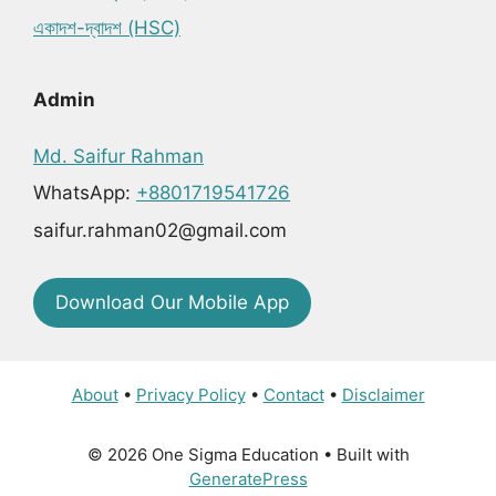
একাদশ-দ্বাদশ (HSC)
Admin
Md. Saifur Rahman
WhatsApp:
+8801719541726
saifur.rahman02@gmail.com
Download Our Mobile App
About
•
Privacy Policy
•
Contact
•
Disclaimer
© 2026 One Sigma Education
• Built with
GeneratePress