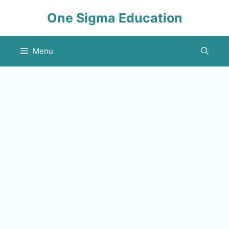
Skip
One Sigma Education
to
content
Menu