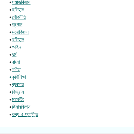
•
সমাজবিজ্ঞান
•
ইতিহাস
•
পৌরনীতি
•
ভূগোল
•
মনোবিজ্ঞান
•
ইতিহাস
•
আইন
•
ধর্ম
•
বাংলা
•
গণিত
•কৃষিশিক্ষা
•
ব্যবসায়
•
ফিন্যান্স
•
মার্কেটিং
•
হিসাববিজ্ঞান
•
তথ্য ও প্রযুক্তি