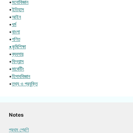
•
মনোবিজ্ঞান
•
ইতিহাস
•
আইন
•
ধর্ম
•
বাংলা
•
গণিত
•কৃষিশিক্ষা
•
ব্যবসায়
•
ফিন্যান্স
•
মার্কেটিং
•
হিসাববিজ্ঞান
•
তথ্য ও প্রযুক্তি
Notes
প্রথম শ্রেণি