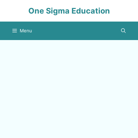
Skip
One Sigma Education
to
content
Menu