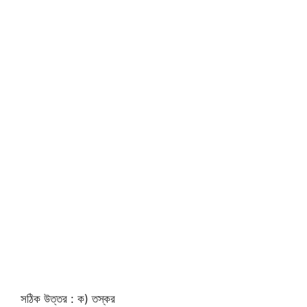
সঠিক উত্তর : ক) তস্কর