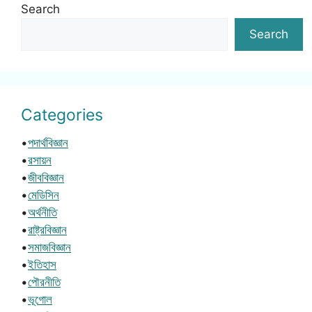
Search
Search
Categories
•
পদার্থবিজ্ঞান
•
রসায়ন
•
জীববিজ্ঞান
•
মেডিসিন
•
অর্থনীতি
•
রাষ্ট্রবিজ্ঞান
•
সমাজবিজ্ঞান
•
ইতিহাস
•
পৌরনীতি
•
ভূগোল