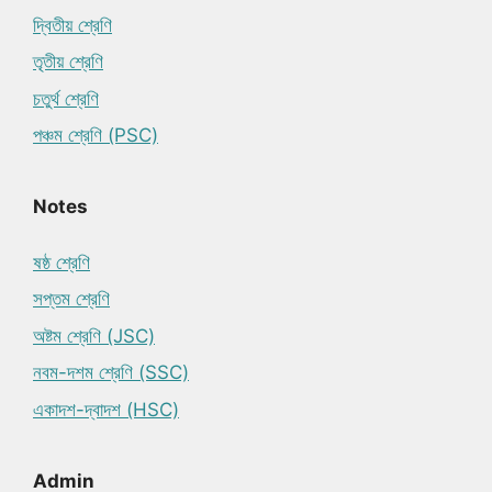
দ্বিতীয় শ্রেণি
তৃতীয় শ্রেণি
চতুর্থ শ্রেণি
পঞ্চম শ্রেণি (PSC)
Notes
ষষ্ঠ শ্রেণি
সপ্তম শ্রেণি
অষ্টম শ্রেণি (JSC)
নবম-দশম শ্রেণি (SSC)
একাদশ-দ্বাদশ (HSC)
Admin