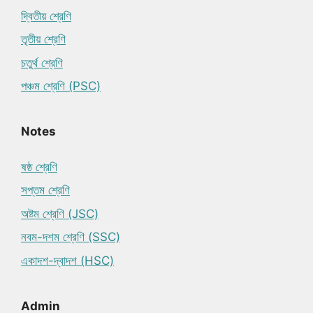
দ্বিতীয় শ্রেণি
তৃতীয় শ্রেণি
চতুর্থ শ্রেণি
পঞ্চম শ্রেণি (PSC)
Notes
ষষ্ঠ শ্রেণি
সপ্তম শ্রেণি
অষ্টম শ্রেণি (JSC)
নবম-দশম শ্রেণি (SSC)
একাদশ-দ্বাদশ (HSC)
Admin