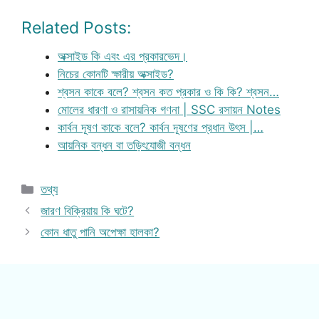
Related Posts:
অক্সাইড কি এবং এর প্রকারভেদ।
নিচের কোনটি ক্ষারীয় অক্সাইড?
শ্বসন কাকে বলে? শ্বসন কত প্রকার ও কি কি? শ্বসন…
মোলের ধারণা ও রাসায়নিক গণনা | SSC রসায়ন Notes
কার্বন দূষণ কাকে বলে? কার্বন দূষণের প্রধান উৎস |…
আয়নিক বন্ধন বা তড়িৎযোজী বন্ধন
Categories
তথ্য
জারণ বিক্রিয়ায় কি ঘটে?
কোন ধাতু পানি অপেক্ষা হালকা?