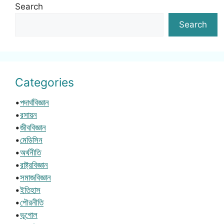
Search
Search
Categories
•
পদার্থবিজ্ঞান
•
রসায়ন
•
জীববিজ্ঞান
•
মেডিসিন
•
অর্থনীতি
•
রাষ্ট্রবিজ্ঞান
•
সমাজবিজ্ঞান
•
ইতিহাস
•
পৌরনীতি
•
ভূগোল