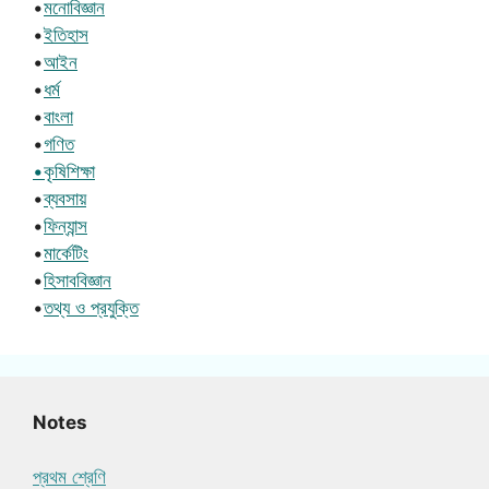
•
মনোবিজ্ঞান
•
ইতিহাস
•
আইন
•
ধর্ম
•
বাংলা
•
গণিত
•কৃষিশিক্ষা
•
ব্যবসায়
•
ফিন্যান্স
•
মার্কেটিং
•
হিসাববিজ্ঞান
•
তথ্য ও প্রযুক্তি
Notes
প্রথম শ্রেণি