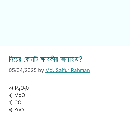
নিচের কোনটি ক্ষারকীয় অক্সাইড?
05/04/2025
by
Md. Saifur Rahman
ক) P
O
0
4
1
খ) MgO
গ) CO
ঘ) ZnO