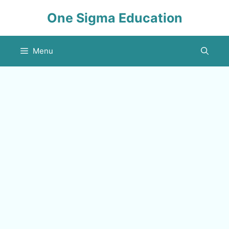
Skip
One Sigma Education
to
content
Menu