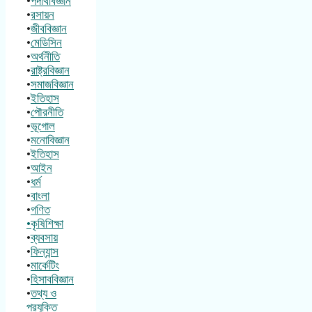
•
পদার্থবিজ্ঞান
•
রসায়ন
•
জীববিজ্ঞান
•
মেডিসিন
•
অর্থনীতি
•
রাষ্ট্রবিজ্ঞান
•
সমাজবিজ্ঞান
•
ইতিহাস
•
পৌরনীতি
•
ভূগোল
•
মনোবিজ্ঞান
•
ইতিহাস
•
আইন
•
ধর্ম
•
বাংলা
•
গণিত
•কৃষিশিক্ষা
•
ব্যবসায়
•
ফিন্যান্স
•
মার্কেটিং
•
হিসাববিজ্ঞান
•
তথ্য ও
প্রযুক্তি