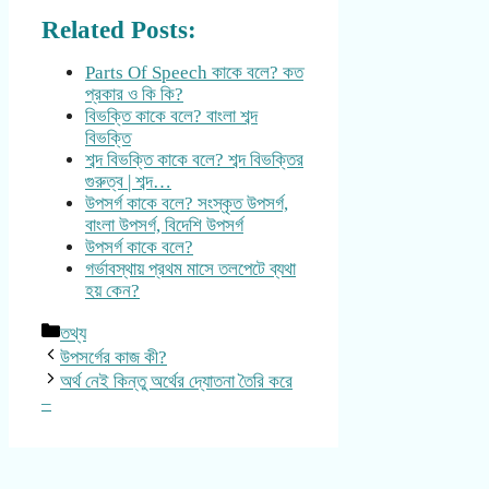
Related Posts:
Parts Of Speech কাকে বলে? কত
প্রকার ও কি কি?
বিভক্তি কাকে বলে? বাংলা শব্দ
বিভক্তি
শব্দ বিভক্তি কাকে বলে? শব্দ বিভক্তির
গুরুত্ব | শব্দ…
উপসর্গ কাকে বলে? সংস্কৃত উপসর্গ,
বাংলা উপসর্গ, বিদেশি উপসর্গ
উপসর্গ কাকে বলে?
গর্ভাবস্থায় প্রথম মাসে তলপেটে ব্যথা
হয় কেন?
Categories
তথ্য
উপসর্গের কাজ কী?
অর্থ নেই কিন্তু অর্থের দ্যোতনা তৈরি করে
–