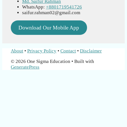
Md. Saifur Rahman
WhatsApp:
+8801719541726
saifur.rahman02@gmail.com
Download Our Mobile App
About
•
Privacy Policy
•
Contact
•
Disclaimer
© 2026 One Sigma Education
• Built with
GeneratePress