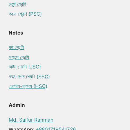
চতুর্থ শ্রেণি
পঞ্চম শ্রেণি (PSC)
Notes
ষষ্ঠ শ্রেণি
সপ্তম শ্রেণি
অষ্টম শ্রেণি (JSC)
নবম-দশম শ্রেণি (SSC)
একাদশ-দ্বাদশ (HSC)
Admin
Md. Saifur Rahman
WhatsApp:
+8801719541726