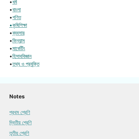
•
ধর্ম
•
বাংলা
•
গণিত
•কৃষিশিক্ষা
•
ব্যবসায়
•
ফিন্যান্স
•
মার্কেটিং
•
হিসাববিজ্ঞান
•
তথ্য ও প্রযুক্তি
Notes
প্রথম শ্রেণি
দ্বিতীয় শ্রেণি
তৃতীয় শ্রেণি