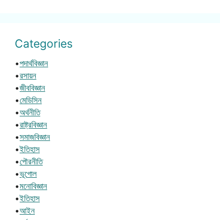
Categories
•
পদার্থবিজ্ঞান
•
রসায়ন
•
জীববিজ্ঞান
•
মেডিসিন
•
অর্থনীতি
•
রাষ্ট্রবিজ্ঞান
•
সমাজবিজ্ঞান
•
ইতিহাস
•
পৌরনীতি
•
ভূগোল
•
মনোবিজ্ঞান
•
ইতিহাস
•
আইন