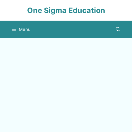
Skip
One Sigma Education
to
content
Menu