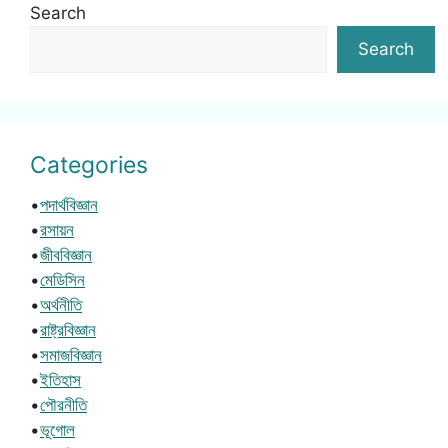
Search
Search
Categories
•
পদার্থবিজ্ঞান
•
রসায়ন
•
জীববিজ্ঞান
•
মেডিসিন
•
অর্থনীতি
•
রাষ্ট্রবিজ্ঞান
•
সমাজবিজ্ঞান
•
ইতিহাস
•
পৌরনীতি
•
ভূগোল