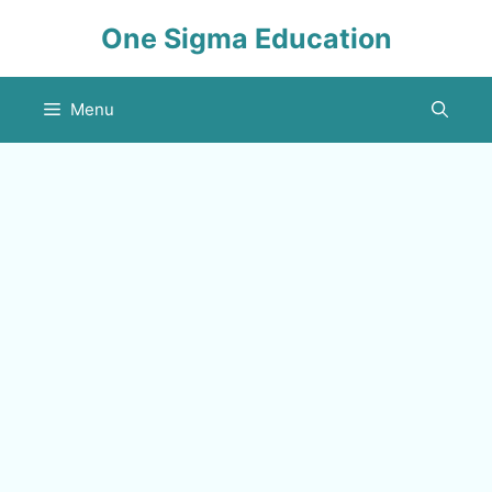
Skip
One Sigma Education
to
content
Menu