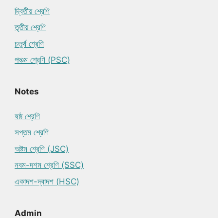
দ্বিতীয় শ্রেণি
তৃতীয় শ্রেণি
চতুর্থ শ্রেণি
পঞ্চম শ্রেণি (PSC)
Notes
ষষ্ঠ শ্রেণি
সপ্তম শ্রেণি
অষ্টম শ্রেণি (JSC)
নবম-দশম শ্রেণি (SSC)
একাদশ-দ্বাদশ (HSC)
Admin