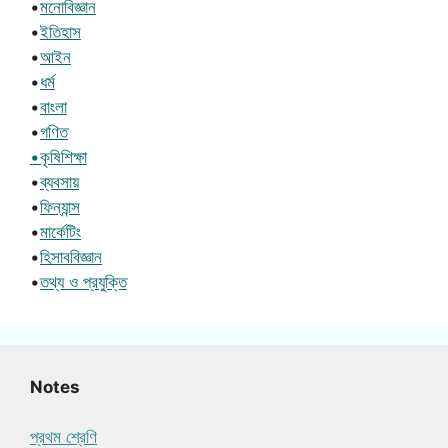
•
মনোবিজ্ঞান
•
ইতিহাস
•
আইন
•
ধর্ম
•
বাংলা
•
গণিত
•কৃষিশিক্ষা
•
ব্যবসায়
•
ফিন্যান্স
•
মার্কেটিং
•
হিসাববিজ্ঞান
•
তথ্য ও প্রযুক্তি
Notes
প্রথম শ্রেণি