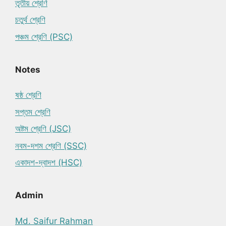
তৃতীয় শ্রেণি
চতুর্থ শ্রেণি
পঞ্চম শ্রেণি (PSC)
Notes
ষষ্ঠ শ্রেণি
সপ্তম শ্রেণি
অষ্টম শ্রেণি (JSC)
নবম-দশম শ্রেণি (SSC)
একাদশ-দ্বাদশ (HSC)
Admin
Md. Saifur Rahman