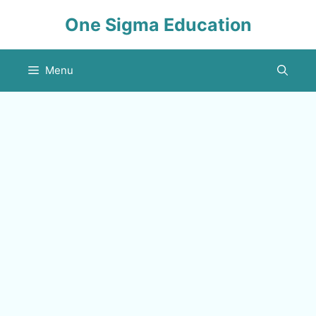
Skip
One Sigma Education
to
content
Menu