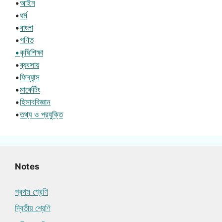
•
আইন
•
ধর্ম
•
বাংলা
•
গণিত
•কৃষিশিক্ষা
•
ব্যবসায়
•
ফিন্যান্স
•
মার্কেটিং
•
হিসাববিজ্ঞান
•
তথ্য ও প্রযুক্তি
Notes
প্রথম শ্রেণি
দ্বিতীয় শ্রেণি