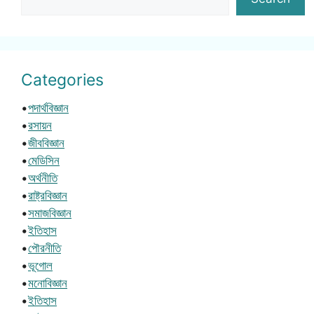
Categories
•
পদার্থবিজ্ঞান
•
রসায়ন
•
জীববিজ্ঞান
•
মেডিসিন
•
অর্থনীতি
•
রাষ্ট্রবিজ্ঞান
•
সমাজবিজ্ঞান
•
ইতিহাস
•
পৌরনীতি
•
ভূগোল
•
মনোবিজ্ঞান
•
ইতিহাস