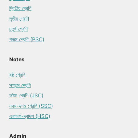
দ্বিতীয় শ্রেণি
তৃতীয় শ্রেণি
চতুর্থ শ্রেণি
পঞ্চম শ্রেণি (PSC)
Notes
ষষ্ঠ শ্রেণি
সপ্তম শ্রেণি
অষ্টম শ্রেণি (JSC)
নবম-দশম শ্রেণি (SSC)
একাদশ-দ্বাদশ (HSC)
Admin