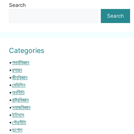
Search
Search
Categories
•
পদার্থবিজ্ঞান
•
রসায়ন
•
জীববিজ্ঞান
•
মেডিসিন
•
অর্থনীতি
•
রাষ্ট্রবিজ্ঞান
•
সমাজবিজ্ঞান
•
ইতিহাস
•
পৌরনীতি
•
ভূগোল