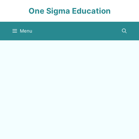
Skip
One Sigma Education
to
content
Menu