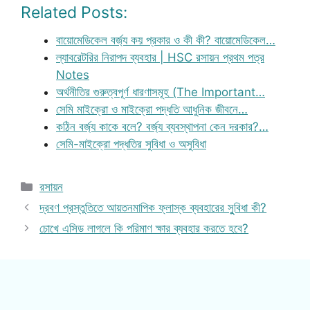
Related Posts:
বায়োমেডিকেল বর্জ্য কয় প্রকার ও কী কী? বায়োমেডিকেল…
ল্যাবরেটরির নিরাপদ ব্যবহার | HSC রসায়ন প্রথম পত্র
Notes
অর্থনীতির গুরুত্বপূর্ণ ধারণাসমূহ (The Important…
সেমি মাইক্রো ও মাইক্রো পদ্ধতি আধুনিক জীবনে…
কঠিন বর্জ্য কাকে বলে? বর্জ্য ব্যবস্থাপনা কেন দরকার?…
সেমি-মাইক্রো পদ্ধতির সুবিধা ও অসুবিধা
Categories
রসায়ন
দ্রবণ প্রস্তুতিতে আয়তনমাপিক ফ্লাস্ক ব্যবহারের সুুবিধা কী?
চোখে এসিড লাগলে কি পরিমাণ ক্ষার ব্যবহার করতে হবে?