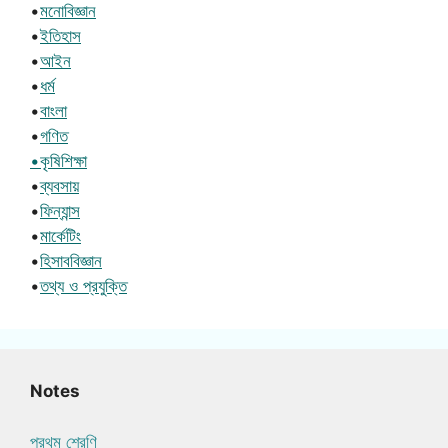
•
মনোবিজ্ঞান
•
ইতিহাস
•
আইন
•
ধর্ম
•
বাংলা
•
গণিত
•কৃষিশিক্ষা
•
ব্যবসায়
•
ফিন্যান্স
•
মার্কেটিং
•
হিসাববিজ্ঞান
•
তথ্য ও প্রযুক্তি
Notes
প্রথম শ্রেণি