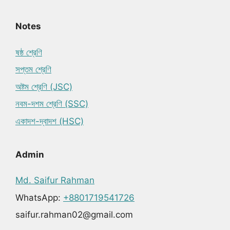
Notes
ষষ্ঠ শ্রেণি
সপ্তম শ্রেণি
অষ্টম শ্রেণি (JSC)
নবম-দশম শ্রেণি (SSC)
একাদশ-দ্বাদশ (HSC)
Admin
Md. Saifur Rahman
WhatsApp:
+8801719541726
saifur.rahman02@gmail.com