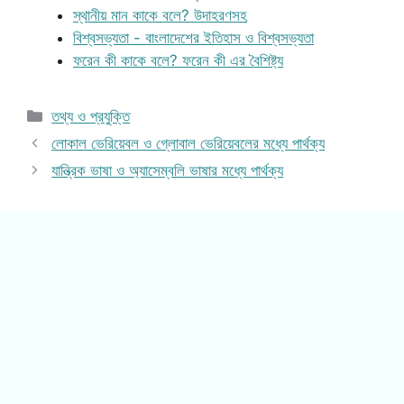
স্থানীয় মান কাকে বলে? উদাহরণসহ
বিশ্বসভ্যতা - বাংলাদেশের ইতিহাস ও বিশ্বসভ্যতা
ফরেন কী কাকে বলে? ফরেন কী এর বৈশিষ্ট্য
Categories
তথ্য ও প্রযুক্তি
লোকাল ভেরিয়েবল ও গ্লোবাল ভেরিয়েবলের মধ্যে পার্থক্য
যান্ত্রিক ভাষা ও অ্যাসেম্বলি ভাষার মধ্যে পার্থক্য