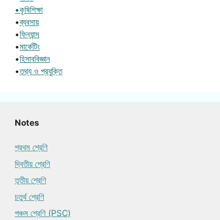
•কৃষিশিক্ষা
•
ব্যবসায়
•
ফিন্যান্স
•
মার্কেটিং
•
হিসাববিজ্ঞান
•
তথ্য ও প্রযুক্তি
Notes
প্রথম শ্রেণি
দ্বিতীয় শ্রেণি
তৃতীয় শ্রেণি
চতুর্থ শ্রেণি
পঞ্চম শ্রেণি (PSC)