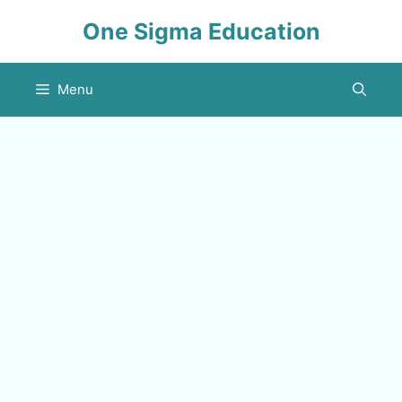
Skip
One Sigma Education
to
content
Menu