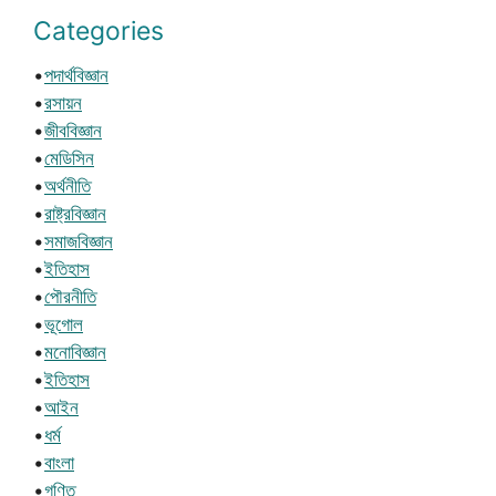
Categories
•
পদার্থবিজ্ঞান
•
রসায়ন
•
জীববিজ্ঞান
•
মেডিসিন
•
অর্থনীতি
•
রাষ্ট্রবিজ্ঞান
•
সমাজবিজ্ঞান
•
ইতিহাস
•
পৌরনীতি
•
ভূগোল
•
মনোবিজ্ঞান
•
ইতিহাস
•
আইন
•
ধর্ম
•
বাংলা
•
গণিত