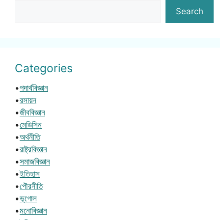
Search
Categories
•
পদার্থবিজ্ঞান
•
রসায়ন
•
জীববিজ্ঞান
•
মেডিসিন
•
অর্থনীতি
•
রাষ্ট্রবিজ্ঞান
•
সমাজবিজ্ঞান
•
ইতিহাস
•
পৌরনীতি
•
ভূগোল
•
মনোবিজ্ঞান