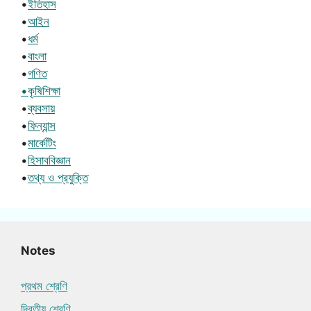
•
ইতিহাস
•
আইন
•
ধর্ম
•
বাংলা
•
গণিত
•কৃষিশিক্ষা
•
ব্যবসায়
•
ফিন্যান্স
•
মার্কেটিং
•
হিসাববিজ্ঞান
•
তথ্য ও প্রযুক্তি
Notes
প্রথম শ্রেণি
দ্বিতীয় শ্রেণি