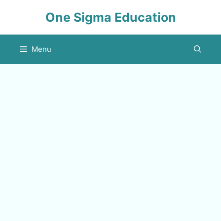
Skip
One Sigma Education
to
content
Menu