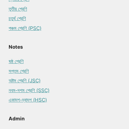
তৃতীয় শ্রেণি
চতুর্থ শ্রেণি
পঞ্চম শ্রেণি (PSC)
Notes
ষষ্ঠ শ্রেণি
সপ্তম শ্রেণি
অষ্টম শ্রেণি (JSC)
নবম-দশম শ্রেণি (SSC)
একাদশ-দ্বাদশ (HSC)
Admin