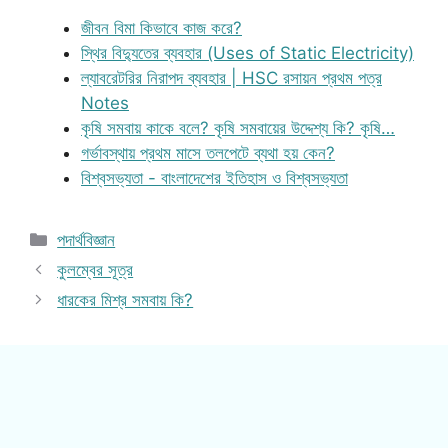
জীবন বিমা কিভাবে কাজ করে?
স্থির বিদ্যুতের ব্যবহার (Uses of Static Electricity)
ল্যাবরেটরির নিরাপদ ব্যবহার | HSC রসায়ন প্রথম পত্র
Notes
কৃষি সমবায় কাকে বলে? কৃষি সমবায়ের উদ্দেশ্য কি? কৃষি…
গর্ভাবস্থায় প্রথম মাসে তলপেটে ব্যথা হয় কেন?
বিশ্বসভ্যতা - বাংলাদেশের ইতিহাস ও বিশ্বসভ্যতা
Categories
পদার্থবিজ্ঞান
কুলম্বের সূত্র
ধারকের মিশ্র সমবায় কি?