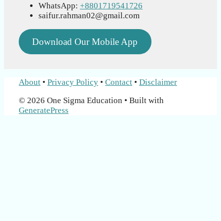
WhatsApp:
+8801719541726
saifur.rahman02@gmail.com
Download Our Mobile App
About
•
Privacy Policy
•
Contact
•
Disclaimer
© 2026 One Sigma Education
• Built with
GeneratePress