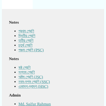
Notes
প্রথম শ্রেণি
দ্বিতীয় শ্রেণি
তৃতীয় শ্রেণি
চতুর্থ শ্রেণি
পঞ্চম শ্রেণি (PSC)
Notes
ষষ্ঠ শ্রেণি
সপ্তম শ্রেণি
অষ্টম শ্রেণি (JSC)
নবম-দশম শ্রেণি (SSC)
একাদশ-দ্বাদশ (HSC)
Admin
Md. Saifur Rahman