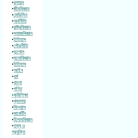
•
রসায়ন
•
জীববিজ্ঞান
•
মেডিসিন
•
অর্থনীতি
•
রাষ্ট্রবিজ্ঞান
•
সমাজবিজ্ঞান
•
ইতিহাস
•
পৌরনীতি
•
ভূগোল
•
মনোবিজ্ঞান
•
ইতিহাস
•
আইন
•
ধর্ম
•
বাংলা
•
গণিত
•কৃষিশিক্ষা
•
ব্যবসায়
•
ফিন্যান্স
•
মার্কেটিং
•
হিসাববিজ্ঞান
•
তথ্য ও
প্রযুক্তি