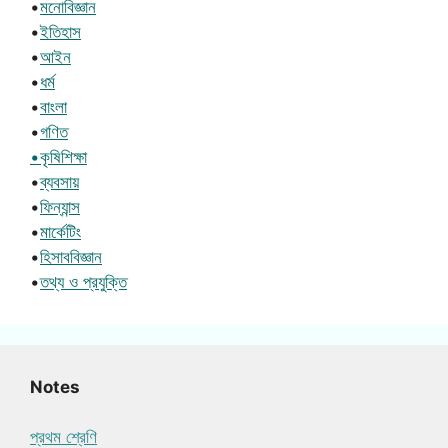
•
মনোবিজ্ঞান
•
ইতিহাস
•
আইন
•
ধর্ম
•
বাংলা
•
গণিত
•কৃষিশিক্ষা
•
ব্যবসায়
•
ফিন্যান্স
•
মার্কেটিং
•
হিসাববিজ্ঞান
•
তথ্য ও প্রযুক্তি
Notes
প্রথম শ্রেণি