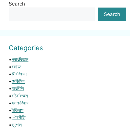
Search
Search
Categories
•
পদার্থবিজ্ঞান
•
রসায়ন
•
জীববিজ্ঞান
•
মেডিসিন
•
অর্থনীতি
•
রাষ্ট্রবিজ্ঞান
•
সমাজবিজ্ঞান
•
ইতিহাস
•
পৌরনীতি
•
ভূগোল