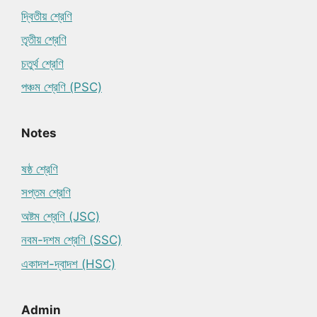
দ্বিতীয় শ্রেণি
তৃতীয় শ্রেণি
চতুর্থ শ্রেণি
পঞ্চম শ্রেণি (PSC)
Notes
ষষ্ঠ শ্রেণি
সপ্তম শ্রেণি
অষ্টম শ্রেণি (JSC)
নবম-দশম শ্রেণি (SSC)
একাদশ-দ্বাদশ (HSC)
Admin