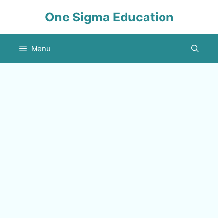
Skip
One Sigma Education
to
content
Menu