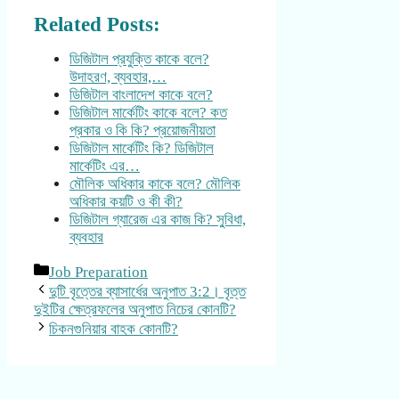
Related Posts:
ডিজিটাল প্রযুক্তি কাকে বলে?
উদাহরণ, ব্যবহার,…
ডিজিটাল বাংলাদেশ কাকে বলে?
ডিজিটাল মার্কেটিং কাকে বলে? কত
প্রকার ও কি কি? প্রয়োজনীয়তা
ডিজিটাল মার্কেটিং কি? ডিজিটাল
মার্কেটিং এর…
মৌলিক অধিকার কাকে বলে? মৌলিক
অধিকার কয়টি ও কী কী?
ডিজিটাল গ্যারেজ এর কাজ কি? সু্বিধা,
ব্যবহার
Categories
Job Preparation
দুটি বৃত্তের ব্যাসার্ধের অনুপাত 3:2। বৃত্ত
দুইটির ক্ষেত্রফলের অনুপাত নিচের কোনটি?
চিকনগুনিয়ার বাহক কোনটি?