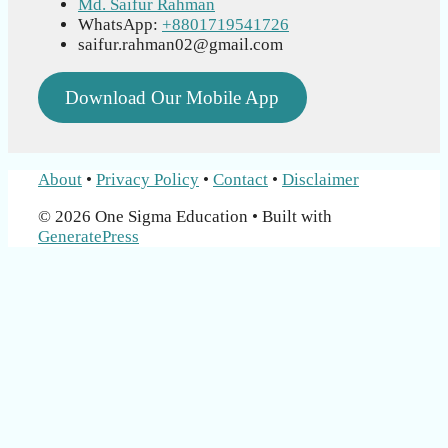
Md. Saifur Rahman
WhatsApp:
+8801719541726
saifur.rahman02@gmail.com
Download Our Mobile App
About
•
Privacy Policy
•
Contact
•
Disclaimer
© 2026 One Sigma Education
• Built with
GeneratePress