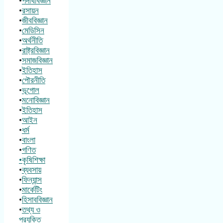
•
পদার্থবিজ্ঞান
•
রসায়ন
•
জীববিজ্ঞান
•
মেডিসিন
•
অর্থনীতি
•
রাষ্ট্রবিজ্ঞান
•
সমাজবিজ্ঞান
•
ইতিহাস
•
পৌরনীতি
•
ভূগোল
•
মনোবিজ্ঞান
•
ইতিহাস
•
আইন
•
ধর্ম
•
বাংলা
•
গণিত
•কৃষিশিক্ষা
•
ব্যবসায়
•
ফিন্যান্স
•
মার্কেটিং
•
হিসাববিজ্ঞান
•
তথ্য ও
প্রযুক্তি