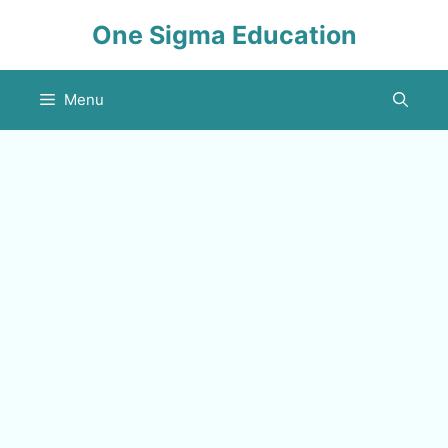
Skip
One Sigma Education
to
content
Menu