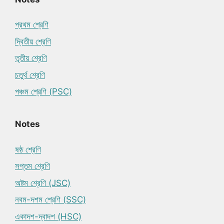
প্রথম শ্রেণি
দ্বিতীয় শ্রেণি
তৃতীয় শ্রেণি
চতুর্থ শ্রেণি
পঞ্চম শ্রেণি (PSC)
Notes
ষষ্ঠ শ্রেণি
সপ্তম শ্রেণি
অষ্টম শ্রেণি (JSC)
নবম-দশম শ্রেণি (SSC)
একাদশ-দ্বাদশ (HSC)