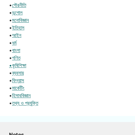
•
পৌরনীতি
•
ভূগোল
•
মনোবিজ্ঞান
•
ইতিহাস
•
আইন
•
ধর্ম
•
বাংলা
•
গণিত
•কৃষিশিক্ষা
•
ব্যবসায়
•
ফিন্যান্স
•
মার্কেটিং
•
হিসাববিজ্ঞান
•
তথ্য ও প্রযুক্তি
Notes