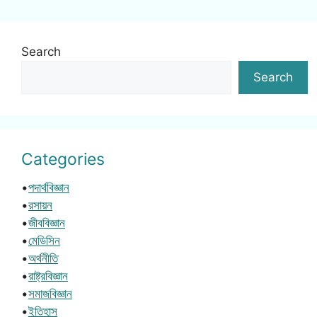
Search
Search
Categories
•
পদার্থবিজ্ঞান
•
রসায়ন
•
জীববিজ্ঞান
•
মেডিসিন
•
অর্থনীতি
•
রাষ্ট্রবিজ্ঞান
•
সমাজবিজ্ঞান
•
ইতিহাস