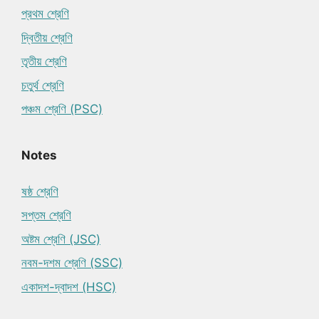
প্রথম শ্রেণি
দ্বিতীয় শ্রেণি
তৃতীয় শ্রেণি
চতুর্থ শ্রেণি
পঞ্চম শ্রেণি (PSC)
Notes
ষষ্ঠ শ্রেণি
সপ্তম শ্রেণি
অষ্টম শ্রেণি (JSC)
নবম-দশম শ্রেণি (SSC)
একাদশ-দ্বাদশ (HSC)