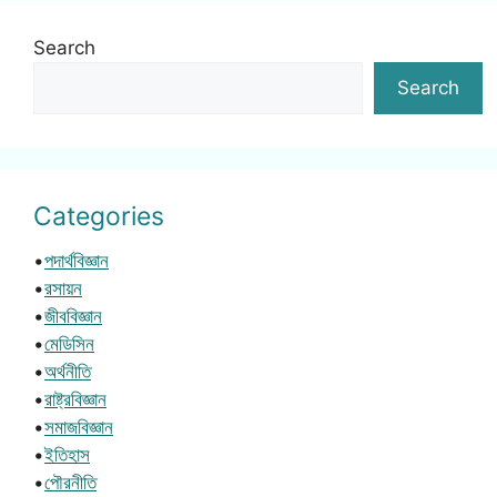
Search
Search
Categories
•
পদার্থবিজ্ঞান
•
রসায়ন
•
জীববিজ্ঞান
•
মেডিসিন
•
অর্থনীতি
•
রাষ্ট্রবিজ্ঞান
•
সমাজবিজ্ঞান
•
ইতিহাস
•
পৌরনীতি