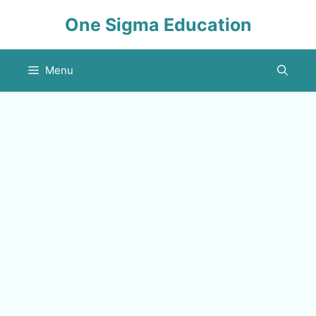
Skip
One Sigma Education
to
content
Menu