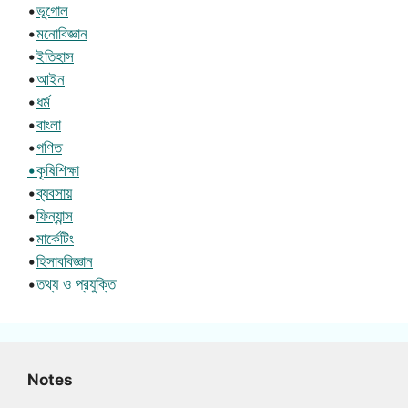
•
ভূগোল
•
মনোবিজ্ঞান
•
ইতিহাস
•
আইন
•
ধর্ম
•
বাংলা
•
গণিত
•কৃষিশিক্ষা
•
ব্যবসায়
•
ফিন্যান্স
•
মার্কেটিং
•
হিসাববিজ্ঞান
•
তথ্য ও প্রযুক্তি
Notes