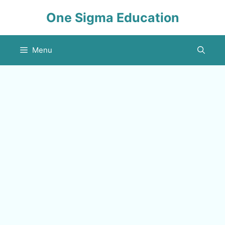
Skip
One Sigma Education
to
content
Menu