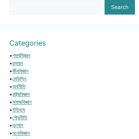
Search
Categories
•
পদার্থবিজ্ঞান
•
রসায়ন
•
জীববিজ্ঞান
•
মেডিসিন
•
অর্থনীতি
•
রাষ্ট্রবিজ্ঞান
•
সমাজবিজ্ঞান
•
ইতিহাস
•
পৌরনীতি
•
ভূগোল
•
মনোবিজ্ঞান