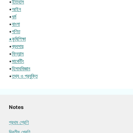
•
ইতিহাস
•
আইন
•
ধর্ম
•
বাংলা
•
গণিত
•কৃষিশিক্ষা
•
ব্যবসায়
•
ফিন্যান্স
•
মার্কেটিং
•
হিসাববিজ্ঞান
•
তথ্য ও প্রযুক্তি
Notes
প্রথম শ্রেণি
দ্বিতীয় শ্রেণি