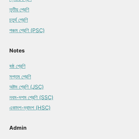
তৃতীয় শ্রেণি
চতুর্থ শ্রেণি
পঞ্চম শ্রেণি (PSC)
Notes
ষষ্ঠ শ্রেণি
সপ্তম শ্রেণি
অষ্টম শ্রেণি (JSC)
নবম-দশম শ্রেণি (SSC)
একাদশ-দ্বাদশ (HSC)
Admin