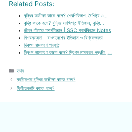
Related Posts:
বুদ্ধির অভীক্ষা কাকে বলে? শ্রেণিবিভাগ, বৈশিষ্ট্য ও…
বুদ্ধি কাকে বলে? বুদ্ধির সংক্ষিপ্ত ইতিহাস, বুদ্ধি…
জীবন বাঁচাতে পদার্থবিজ্ঞান | SSC পদার্থবিজ্ঞান Notes
বিশ্বসভ্যতা - বাংলাদেশের ইতিহাস ও বিশ্বসভ্যতা
দ্বিপদ নামকরণ পদ্ধতি
দ্বিপদ নামকরণ কাকে বলে? দ্বিপদ নামকরণ পদ্ধতি |…
Categories
তথ্য
ব্যক্তিগত বুদ্ধির অভীক্ষা কাকে বলে?
ফিজিয়গনমি কাকে বলে?