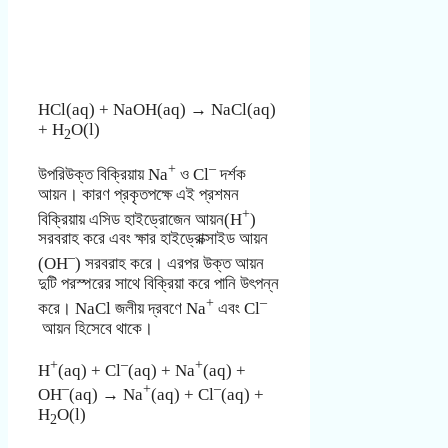
HCl(aq) + NaOH(aq) → NaCl(aq)
+ H
O(l)
2
+
–
উপরিউক্ত বিক্রিয়ায় Na
ও Cl
দর্শক
আয়ন। কারণ প্রকৃতপক্ষে এই প্রশমন
+
বিক্রিয়ায় এসিড হাইড্রোজেন আয়ন(H
)
সরবরাহ করে এবং ক্ষার হাইড্রোক্সাইড আয়ন
–
(OH
) সরবরাহ করে। এরপর উক্ত আয়ন
দুটি পরস্পরের সাথে বিক্রিয়া করে পানি উৎপন্ন
+
–
করে। NaCl জলীয় দ্রবণে Na
এবং Cl
আয়ন হিসেবে থাকে।
+
–
+
H
(aq) + Cl
(aq) + Na
(aq) +
–
+
–
OH
(aq) → Na
(aq) + Cl
(aq) +
H
O(l)
2