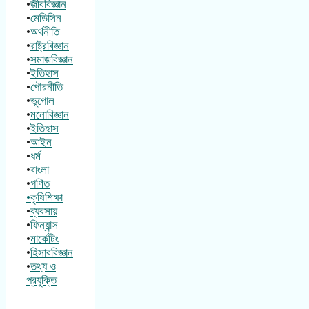
•
জীববিজ্ঞান
•
মেডিসিন
•
অর্থনীতি
•
রাষ্ট্রবিজ্ঞান
•
সমাজবিজ্ঞান
•
ইতিহাস
•
পৌরনীতি
•
ভূগোল
•
মনোবিজ্ঞান
•
ইতিহাস
•
আইন
•
ধর্ম
•
বাংলা
•
গণিত
•কৃষিশিক্ষা
•
ব্যবসায়
•
ফিন্যান্স
•
মার্কেটিং
•
হিসাববিজ্ঞান
•
তথ্য ও
প্রযুক্তি