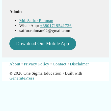
Admin
Md. Saifur Rahman
WhatsApp:
+8801719541726
saifur.rahman02@gmail.com
Download Our Mobile App
About
•
Privacy Policy
•
Contact
•
Disclaimer
© 2026 One Sigma Education
• Built with
GeneratePress