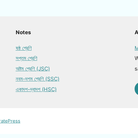
Notes
ষষ্ঠ শ্রেণি
M
সপ্তম শ্রেণি
W
অষ্টম শ্রেণি (JSC)
s
নবম-দশম শ্রেণি (SSC)
একাদশ-দ্বাদশ (HSC)
ratePress