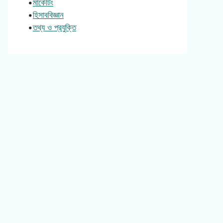
•
মার্কেটিং
•
হিসাববিজ্ঞান
•
তথ্য ও প্রযুক্তি