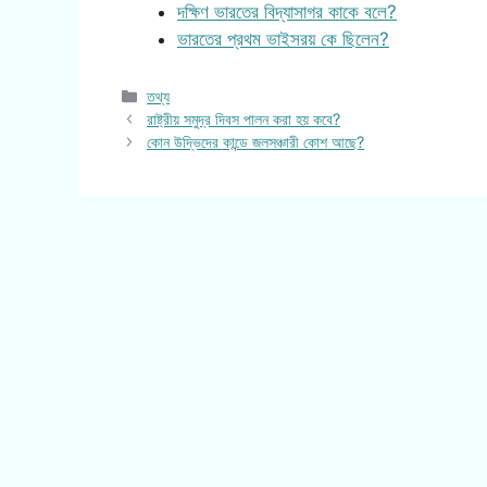
দক্ষিণ ভারতের বিদ্যাসাগর কাকে বলে?
ভারতের প্রথম ভাইসরয় কে ছিলেন?
Categories
তথ্য
রাষ্ট্রীয় সমুদ্র দিবস পালন করা হয় কবে?
কোন উদ্ভিদের কান্ডে জলসঞ্চারী কোশ আছে?