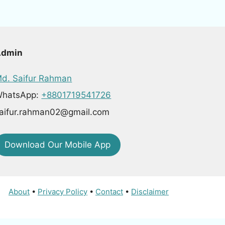
Admin
d. Saifur Rahman
hatsApp:
+8801719541726
aifur.rahman02@gmail.com
Download Our Mobile App
About
•
Privacy Policy
•
Contact
•
Disclaimer