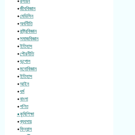
•
রসায়ন
•
জীববিজ্ঞান
•
মেডিসিন
•
অর্থনীতি
•
রাষ্ট্রবিজ্ঞান
•
সমাজবিজ্ঞান
•
ইতিহাস
•
পৌরনীতি
•
ভূগোল
•
মনোবিজ্ঞান
•
ইতিহাস
•
আইন
•
ধর্ম
•
বাংলা
•
গণিত
•কৃষিশিক্ষা
•
ব্যবসায়
•
ফিন্যান্স