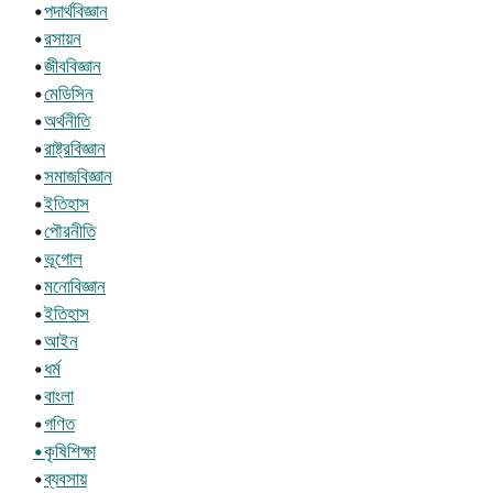
•
পদার্থবিজ্ঞান
•
রসায়ন
•
জীববিজ্ঞান
•
মেডিসিন
•
অর্থনীতি
•
রাষ্ট্রবিজ্ঞান
•
সমাজবিজ্ঞান
•
ইতিহাস
•
পৌরনীতি
•
ভূগোল
•
মনোবিজ্ঞান
•
ইতিহাস
•
আইন
•
ধর্ম
•
বাংলা
•
গণিত
•কৃষিশিক্ষা
•
ব্যবসায়