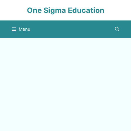
Skip
One Sigma Education
to
content
Menu