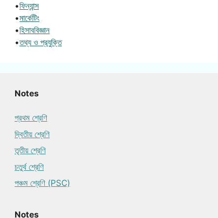
•
ফিন্যান্স
•
মার্কেটিং
•
হিসাববিজ্ঞান
•
তথ্য ও প্রযুক্তি
Notes
প্রথম শ্রেণি
দ্বিতীয় শ্রেণি
তৃতীয় শ্রেণি
চতুর্থ শ্রেণি
পঞ্চম শ্রেণি (PSC)
Notes