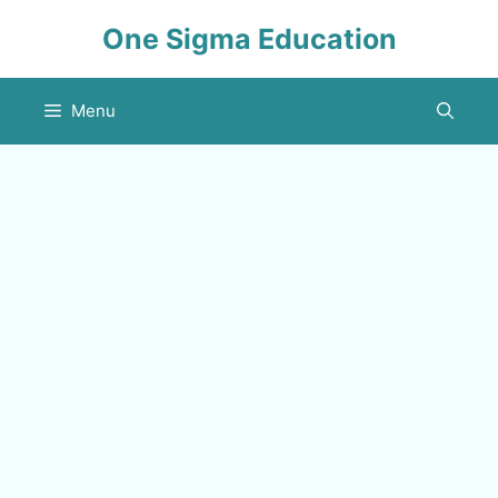
Skip
One Sigma Education
to
content
Menu