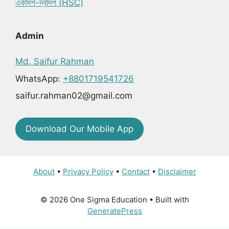
একাদশ-দ্বাদশ (HSC)
Admin
Md. Saifur Rahman
WhatsApp:
+8801719541726
saifur.rahman02@gmail.com
Download Our Mobile App
About
•
Privacy Policy
•
Contact
•
Disclaimer
© 2026 One Sigma Education
• Built with
GeneratePress