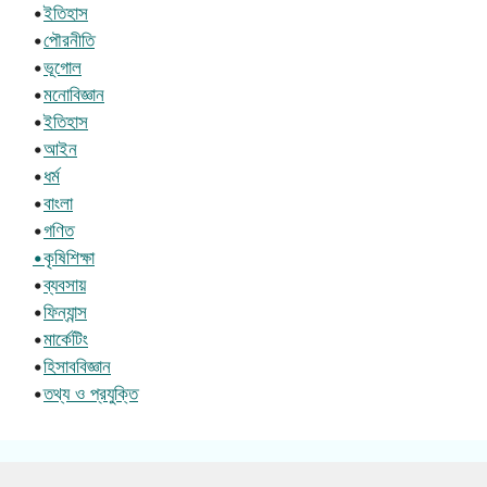
•
ইতিহাস
•
পৌরনীতি
•
ভূগোল
•
মনোবিজ্ঞান
•
ইতিহাস
•
আইন
•
ধর্ম
•
বাংলা
•
গণিত
•কৃষিশিক্ষা
•
ব্যবসায়
•
ফিন্যান্স
•
মার্কেটিং
•
হিসাববিজ্ঞান
•
তথ্য ও প্রযুক্তি