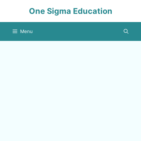
Skip
One Sigma Education
to
content
Menu