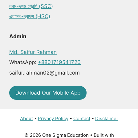
নবম-দশম শ্রেণি (SSC)
একাদশ-দ্বাদশ (HSC)
Admin
Md. Saifur Rahman
WhatsApp:
+8801719541726
saifur.rahman02@gmail.com
Download Our Mobile App
About
•
Privacy Policy
•
Contact
•
Disclaimer
© 2026 One Sigma Education
• Built with