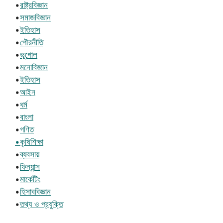
•
রাষ্ট্রবিজ্ঞান
•
সমাজবিজ্ঞান
•
ইতিহাস
•
পৌরনীতি
•
ভূগোল
•
মনোবিজ্ঞান
•
ইতিহাস
•
আইন
•
ধর্ম
•
বাংলা
•
গণিত
•কৃষিশিক্ষা
•
ব্যবসায়
•
ফিন্যান্স
•
মার্কেটিং
•
হিসাববিজ্ঞান
•
তথ্য ও প্রযুক্তি