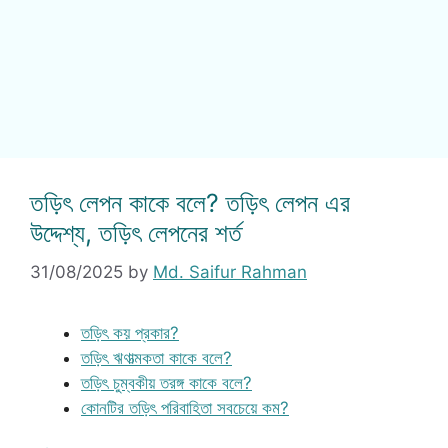
তড়িৎ লেপন কাকে বলে? তড়িৎ লেপন এর
উদ্দেশ্য, তড়িৎ লেপনের শর্ত
31/08/2025
by
Md. Saifur Rahman
তড়িৎ কয় প্রকার?
তড়িৎ ঋণাত্মকতা কাকে বলে?
তড়িৎ চুম্বকীয় তরঙ্গ কাকে বলে?
কোনটির তড়িৎ পরিবাহিতা সবচেয়ে কম?