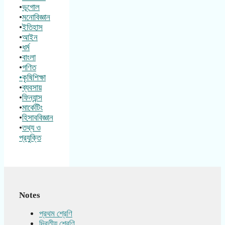
•
ভূগোল
•
মনোবিজ্ঞান
•
ইতিহাস
•
আইন
•
ধর্ম
•
বাংলা
•
গণিত
•কৃষিশিক্ষা
•
ব্যবসায়
•
ফিন্যান্স
•
মার্কেটিং
•
হিসাববিজ্ঞান
•
তথ্য ও
প্রযুক্তি
Notes
প্রথম শ্রেণি
দ্বিতীয় শ্রেণি