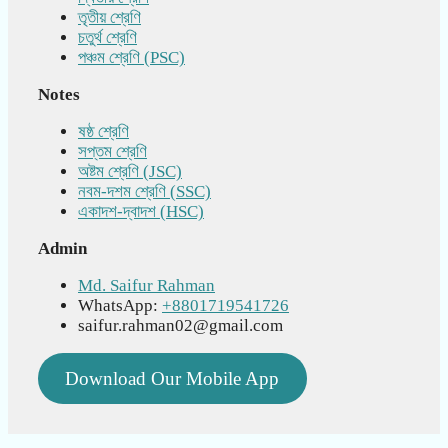
তৃতীয় শ্রেণি
চতুর্থ শ্রেণি
পঞ্চম শ্রেণি (PSC)
Notes
ষষ্ঠ শ্রেণি
সপ্তম শ্রেণি
অষ্টম শ্রেণি (JSC)
নবম-দশম শ্রেণি (SSC)
একাদশ-দ্বাদশ (HSC)
Admin
Md. Saifur Rahman
WhatsApp:
+8801719541726
saifur.rahman02@gmail.com
Download Our Mobile App