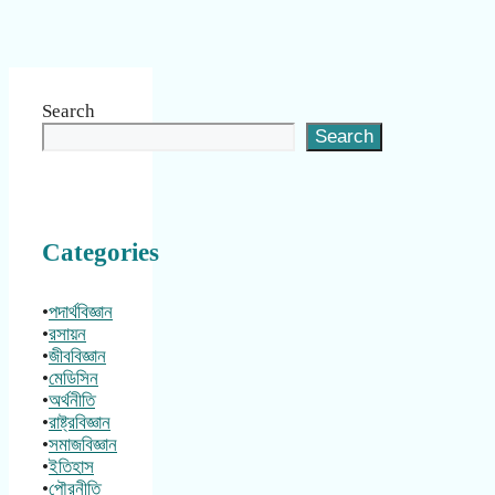
Search
Search
Categories
•
পদার্থবিজ্ঞান
•
রসায়ন
•
জীববিজ্ঞান
•
মেডিসিন
•
অর্থনীতি
•
রাষ্ট্রবিজ্ঞান
•
সমাজবিজ্ঞান
•
ইতিহাস
•
পৌরনীতি