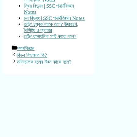
স্থির বিদ্যুৎ | SSC পদার্থবিজ্ঞান
Notes
চল বিদ্যুৎ | SSC পদার্থবিজ্ঞান Notes
তড়িৎ চুম্বক কাকে বলে? উদাহরণ,
বৈশিষ্ট্য ও ব্যবহার
তড়িৎ রাসায়নিক সারি কাকে বলে?
Categories
পদার্থবিজ্ঞান
বিভব বিভাজক কি?
তড়িচ্চালক বলের উৎস কাকে বলে?