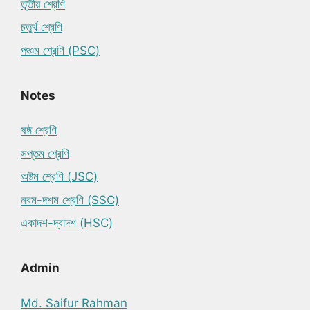
তৃতীয় শ্রেণি
চতুর্থ শ্রেণি
পঞ্চম শ্রেণি (PSC)
Notes
ষষ্ঠ শ্রেণি
সপ্তম শ্রেণি
অষ্টম শ্রেণি (JSC)
নবম-দশম শ্রেণি (SSC)
একাদশ-দ্বাদশ (HSC)
Admin
Md. Saifur Rahman