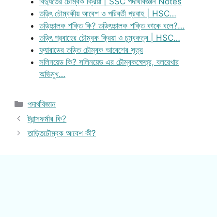
বিদ্যুতের চৌম্বক ক্রিয়া | SSC পদার্থবিজ্ঞান Notes
তড়িৎ চৌম্বকীয় আবেশ ও পরিবর্তী প্রবাহ | HSC…
তড়িচ্চালক শক্তি কি? তড়িৎচ্চালক শক্তি কাকে বলে?…
তড়িৎ প্রবাহের চৌম্বক ক্রিয়া ও চুম্বকত্ব | HSC…
ফ্যারাডের তড়িত চৌম্বক আবেশের সূত্র
সলিনয়েড কি? সলিনয়েড এর চৌম্বকক্ষেত্র, বলরেখার
অভিমুখ…
Categories
পদার্থবিজ্ঞান
ট্রান্সফর্মার কি?
তাড়িতচৌম্বক আবেশ কী?