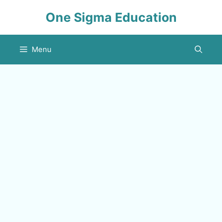
Skip
One Sigma Education
to
content
Menu