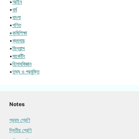
•
আইন
•
ধর্ম
•
বাংলা
•
গণিত
•কৃষিশিক্ষা
•
ব্যবসায়
•
ফিন্যান্স
•
মার্কেটিং
•
হিসাববিজ্ঞান
•
তথ্য ও প্রযুক্তি
Notes
প্রথম শ্রেণি
দ্বিতীয় শ্রেণি