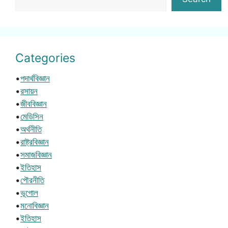
Categories
•
পদার্থবিজ্ঞান
•
রসায়ন
•
জীববিজ্ঞান
•
মেডিসিন
•
অর্থনীতি
•
রাষ্ট্রবিজ্ঞান
•
সমাজবিজ্ঞান
•
ইতিহাস
•
পৌরনীতি
•
ভূগোল
•
মনোবিজ্ঞান
•
ইতিহাস