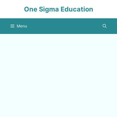
Skip
One Sigma Education
to
content
Menu