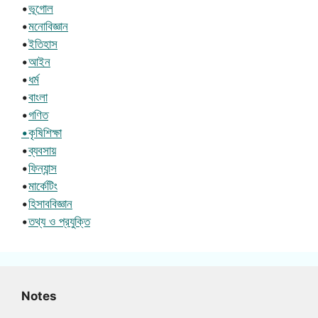
•
ভূগোল
•
মনোবিজ্ঞান
•
ইতিহাস
•
আইন
•
ধর্ম
•
বাংলা
•
গণিত
•কৃষিশিক্ষা
•
ব্যবসায়
•
ফিন্যান্স
•
মার্কেটিং
•
হিসাববিজ্ঞান
•
তথ্য ও প্রযুক্তি
Notes