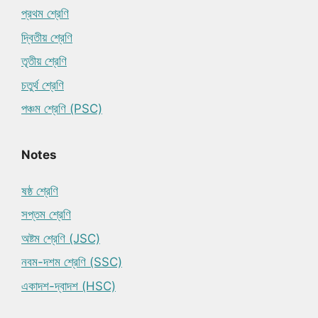
প্রথম শ্রেণি
দ্বিতীয় শ্রেণি
তৃতীয় শ্রেণি
চতুর্থ শ্রেণি
পঞ্চম শ্রেণি (PSC)
Notes
ষষ্ঠ শ্রেণি
সপ্তম শ্রেণি
অষ্টম শ্রেণি (JSC)
নবম-দশম শ্রেণি (SSC)
একাদশ-দ্বাদশ (HSC)