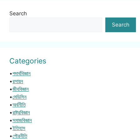
Search
Search
Categories
•
পদার্থবিজ্ঞান
•
রসায়ন
•
জীববিজ্ঞান
•
মেডিসিন
•
অর্থনীতি
•
রাষ্ট্রবিজ্ঞান
•
সমাজবিজ্ঞান
•
ইতিহাস
•
পৌরনীতি