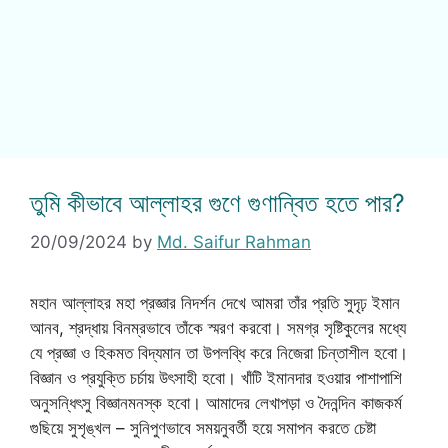
তুমি কীভাবে আল্লাহর গুণে গুণান্বিত হতে পার?
20/09/2024
by
Md. Saifur Rahman
মহান আল্লাহর মহা প্রজ্ঞার নিদর্শন দেখে আমরা তাঁর প্রতি সুদৃঢ় ইমান
আনব, শ্রদ্ধায় বিনম্রভাবে তাঁকে স্মরণ করবো। সমগ্র সৃষ্টিকুলের মধ্যে
যে প্রজ্ঞা ও হিকমত বিদ্যমান তা উপলব্ধি করে নিজেরা চিন্তাশীল হবো।
বিজ্ঞান ও প্রযুক্তি চর্চায় উৎসাহী হবো। খাঁটি ইমানদার হওয়ার পাশাপাশি
অনুসন্ধিৎসু বিজ্ঞানমনস্ক হবো। আমাদের লেখাপড়া ও দৈনন্দিন কাজকর্ম
গুছিয়ে সুশৃঙ্খল – সুনিপুণভাবে সময়নুবর্তী হয়ে সমাপন করতে চেষ্টা