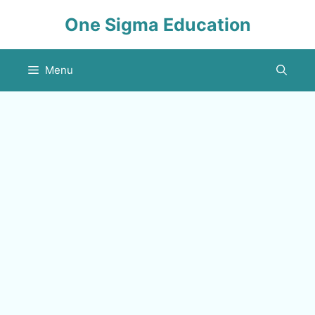
Skip
One Sigma Education
to
content
Menu