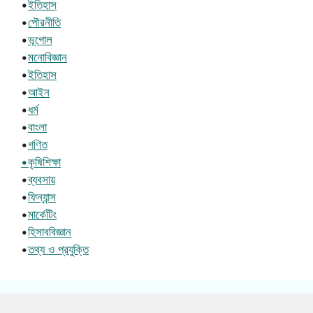
•
ইতিহাস
•
পৌরনীতি
•
ভূগোল
•
মনোবিজ্ঞান
•
ইতিহাস
•
আইন
•
ধর্ম
•
বাংলা
•
গণিত
•কৃষিশিক্ষা
•
ব্যবসায়
•
ফিন্যান্স
•
মার্কেটিং
•
হিসাববিজ্ঞান
•
তথ্য ও প্রযুক্তি