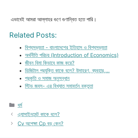
এভাবেই আমরা আল্লাহর গুণে গুণান্বিত হতে পারি।
Related Posts:
বিশ্বসভ্যতা - বাংলাদেশের ইতিহাস ও বিশ্বসভ্যতা
অর্থনীতি পরিচয় (Introduction of Economics)
জীবন বিমা কিভাবে কাজ করে?
ডিজিটাল প্রযুক্তি কাকে বলে? উদাহরণ, ব্যবহার,…
প্রকৃতি ও সমাজ অনুসন্ধান
স্টিভ জবস- এর বিখ্যাত সমাবর্তন বক্তৃতা
Categories
ধর্ম
এ্যাসাইনমেন্ট কাকে বলে?
Cv অপেক্ষা Cp বড় কেন?