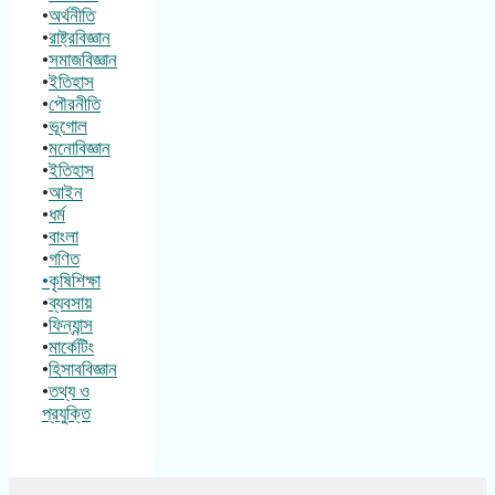
•
অর্থনীতি
•
রাষ্ট্রবিজ্ঞান
•
সমাজবিজ্ঞান
•
ইতিহাস
•
পৌরনীতি
•
ভূগোল
•
মনোবিজ্ঞান
•
ইতিহাস
•
আইন
•
ধর্ম
•
বাংলা
•
গণিত
•কৃষিশিক্ষা
•
ব্যবসায়
•
ফিন্যান্স
•
মার্কেটিং
•
হিসাববিজ্ঞান
•
তথ্য ও
প্রযুক্তি