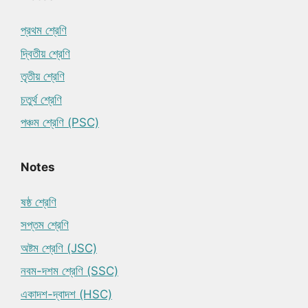
প্রথম শ্রেণি
দ্বিতীয় শ্রেণি
তৃতীয় শ্রেণি
চতুর্থ শ্রেণি
পঞ্চম শ্রেণি (PSC)
Notes
ষষ্ঠ শ্রেণি
সপ্তম শ্রেণি
অষ্টম শ্রেণি (JSC)
নবম-দশম শ্রেণি (SSC)
একাদশ-দ্বাদশ (HSC)