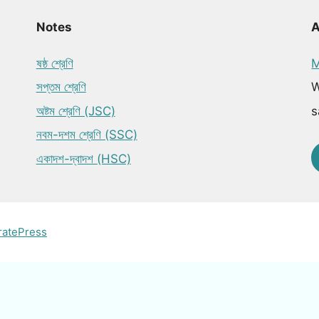
Notes
ষষ্ঠ শ্রেণি
M
সপ্তম শ্রেণি
W
অষ্টম শ্রেণি (JSC)
s
নবম-দশম শ্রেণি (SSC)
একাদশ-দ্বাদশ (HSC)
ratePress