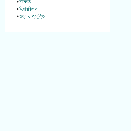
•
মার্কেটিং
•
হিসাববিজ্ঞান
•
তথ্য ও প্রযুক্তি