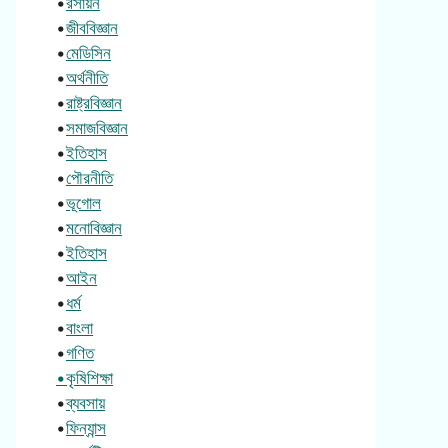
•
রসায়ন
•
জীববিজ্ঞান
•
মেডিসিন
•
অর্থনীতি
•
রাষ্ট্রবিজ্ঞান
•
সমাজবিজ্ঞান
•
ইতিহাস
•
পৌরনীতি
•
ভূগোল
•
মনোবিজ্ঞান
•
ইতিহাস
•
আইন
•
ধর্ম
•
বাংলা
•
গণিত
•কৃষিশিক্ষা
•
ব্যবসায়
•
ফিন্যান্স