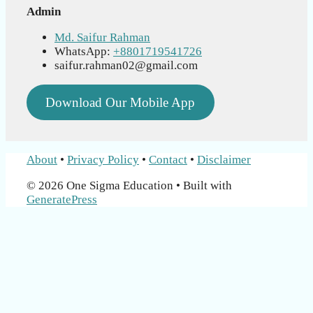
Admin
Md. Saifur Rahman
WhatsApp:
+8801719541726
saifur.rahman02@gmail.com
Download Our Mobile App
About
•
Privacy Policy
•
Contact
•
Disclaimer
© 2026 One Sigma Education
• Built with
GeneratePress