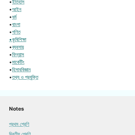
•
ইতিহাস
•
আইন
•
ধর্ম
•
বাংলা
•
গণিত
•কৃষিশিক্ষা
•
ব্যবসায়
•
ফিন্যান্স
•
মার্কেটিং
•
হিসাববিজ্ঞান
•
তথ্য ও প্রযুক্তি
Notes
প্রথম শ্রেণি
দ্বিতীয় শ্রেণি