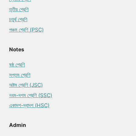
তৃতীয় শ্রেণি
চতুর্থ শ্রেণি
পঞ্চম শ্রেণি (PSC)
Notes
ষষ্ঠ শ্রেণি
সপ্তম শ্রেণি
অষ্টম শ্রেণি (JSC)
নবম-দশম শ্রেণি (SSC)
একাদশ-দ্বাদশ (HSC)
Admin