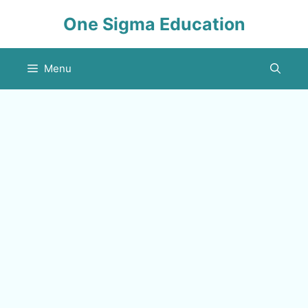
Skip
One Sigma Education
to
content
Menu