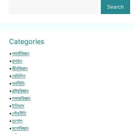
Search
Categories
•
পদার্থবিজ্ঞান
•
রসায়ন
•
জীববিজ্ঞান
•
মেডিসিন
•
অর্থনীতি
•
রাষ্ট্রবিজ্ঞান
•
সমাজবিজ্ঞান
•
ইতিহাস
•
পৌরনীতি
•
ভূগোল
•
মনোবিজ্ঞান