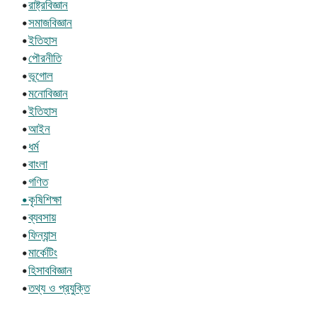
•
রাষ্ট্রবিজ্ঞান
•
সমাজবিজ্ঞান
•
ইতিহাস
•
পৌরনীতি
•
ভূগোল
•
মনোবিজ্ঞান
•
ইতিহাস
•
আইন
•
ধর্ম
•
বাংলা
•
গণিত
•কৃষিশিক্ষা
•
ব্যবসায়
•
ফিন্যান্স
•
মার্কেটিং
•
হিসাববিজ্ঞান
•
তথ্য ও প্রযুক্তি