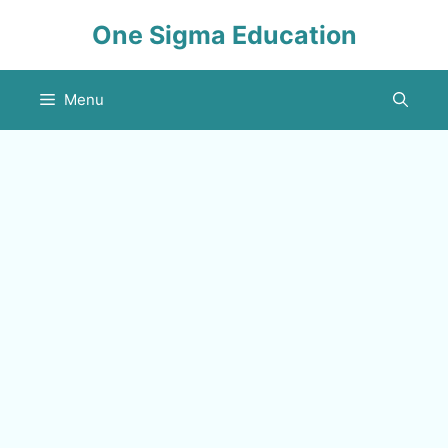
Skip
One Sigma Education
to
content
Menu